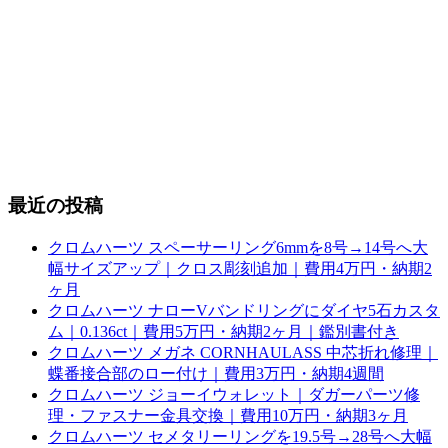
最近の投稿
クロムハーツ スペーサーリング6mmを8号→14号へ大
幅サイズアップ｜クロス彫刻追加｜費用4万円・納期2
ヶ月
クロムハーツ ナローVバンドリングにダイヤ5石カスタ
ム｜0.136ct｜費用5万円・納期2ヶ月｜鑑別書付き
クロムハーツ メガネ CORNHAULASS 中芯折れ修理｜
蝶番接合部のロー付け｜費用3万円・納期4週間
クロムハーツ ジョーイウォレット｜ダガーパーツ修
理・ファスナー金具交換｜費用10万円・納期3ヶ月
クロムハーツ セメタリーリングを19.5号→28号へ大幅