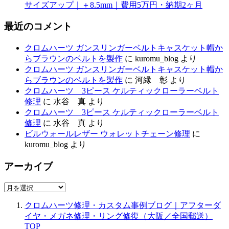
サイズアップ｜＋8.5mm｜費用5万円・納期2ヶ月
最近のコメント
クロムハーツ ガンスリンガーベルトキャスケット帽か
らブラウンのベルトを製作
に
kuromu_blog
より
クロムハーツ ガンスリンガーベルトキャスケット帽か
らブラウンのベルトを製作
に
河縁 彰
より
クロムハーツ 3ピース ケルティックローラーベルト
修理
に
水谷 真
より
クロムハーツ 3ピース ケルティックローラーベルト
修理
に
水谷 真
より
ビルウォールレザー ウォレットチェーン修理
に
kuromu_blog
より
アーカイブ
ア
ー
クロムハーツ修理・カスタム事例ブログ｜アフターダ
カ
イヤ・メガネ修理・リング修復（大阪／全国郵送）
イ
TOP