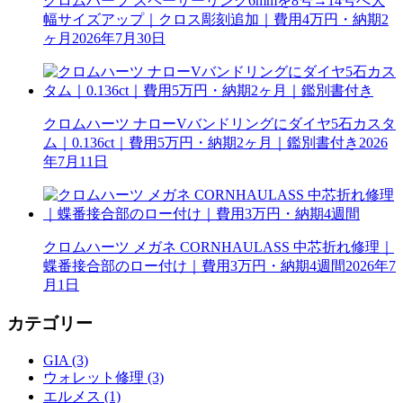
クロムハーツ スペーサーリング6mmを8号→14号へ大
幅サイズアップ｜クロス彫刻追加｜費用4万円・納期2
ヶ月
2026年7月30日
クロムハーツ ナローVバンドリングにダイヤ5石カスタ
ム｜0.136ct｜費用5万円・納期2ヶ月｜鑑別書付き
2026
年7月11日
クロムハーツ メガネ CORNHAULASS 中芯折れ修理｜
蝶番接合部のロー付け｜費用3万円・納期4週間
2026年7
月1日
カテゴリー
GIA (3)
ウォレット修理 (3)
エルメス (1)