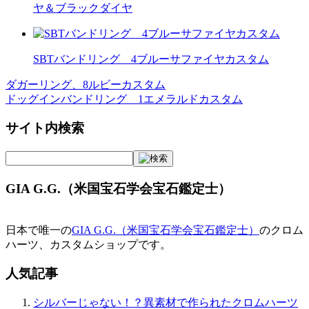
ヤ＆ブラックダイヤ
SBTバンドリング 4ブルーサファイヤカスタム
ダガーリング、8ルビーカスタム
投
ドッグインバンドリング 1エメラルドカスタム
稿
サイト内検索
ナ
ビ
ゲ
GIA G.G.（米国宝石学会宝石鑑定士）
ー
シ
日本で唯一の
GIA G.G.（米国宝石学会宝石鑑定士）
のクロム
ョ
ハーツ、カスタムショップです。
ン
人気記事
シルバーじゃない！？異素材で作られたクロムハーツ