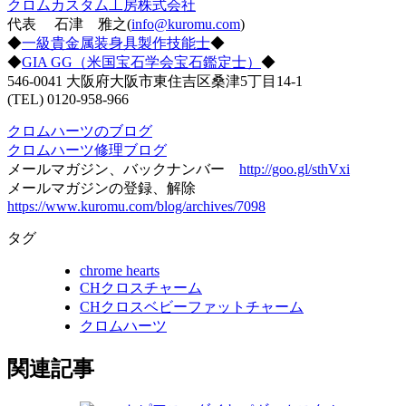
クロムカスタム工房株式会社
代表 石津 雅之(
info@kuromu.com
)
◆
一級貴金属装身具製作技能士
◆
◆
GIA GG（米国宝石学会宝石鑑定士）
◆
546-0041 大阪府大阪市東住吉区桑津5丁目14-1
(TEL) 0120-958-966
クロムハーツのブログ
クロムハーツ修理ブログ
メールマガジン、バックナンバー
http://goo.gl/sthVxi
メールマガジンの登録、解除
https://www.kuromu.com/blog/archives/7098
タグ
chrome hearts
CHクロスチャーム
CHクロスベビーファットチャーム
クロムハーツ
関連記事