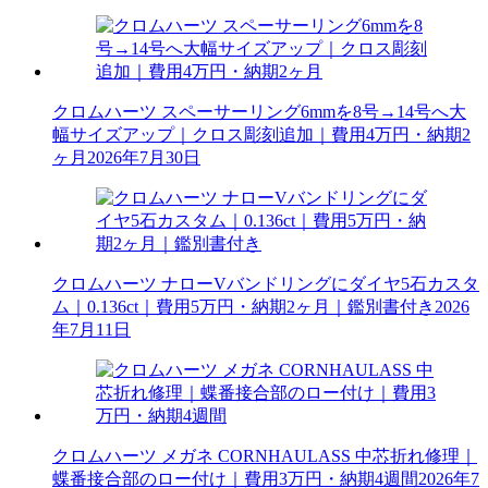
クロムハーツ スペーサーリング6mmを8号→14号へ大
幅サイズアップ｜クロス彫刻追加｜費用4万円・納期2
ヶ月
2026年7月30日
クロムハーツ ナローVバンドリングにダイヤ5石カスタ
ム｜0.136ct｜費用5万円・納期2ヶ月｜鑑別書付き
2026
年7月11日
クロムハーツ メガネ CORNHAULASS 中芯折れ修理｜
蝶番接合部のロー付け｜費用3万円・納期4週間
2026年7