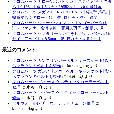
クロムハーツ ナローVバンドリングにダイヤ5石カスタ
ム｜0.136ct｜費用5万円・納期2ヶ月｜鑑別書付き
クロムハーツ メガネ CORNHAULASS 中芯折れ修理｜
蝶番接合部のロー付け｜費用3万円・納期4週間
クロムハーツ ジョーイウォレット｜ダガーパーツ修
理・ファスナー金具交換｜費用10万円・納期3ヶ月
クロムハーツ セメタリーリングを19.5号→28号へ大幅
サイズアップ｜＋8.5mm｜費用5万円・納期2ヶ月
最近のコメント
クロムハーツ ガンスリンガーベルトキャスケット帽か
らブラウンのベルトを製作
に
kuromu_blog
より
クロムハーツ ガンスリンガーベルトキャスケット帽か
らブラウンのベルトを製作
に
河縁 彰
より
クロムハーツ 3ピース ケルティックローラーベルト
修理
に
水谷 真
より
クロムハーツ 3ピース ケルティックローラーベルト
修理
に
水谷 真
より
ビルウォールレザー ウォレットチェーン修理
に
kuromu_blog
より