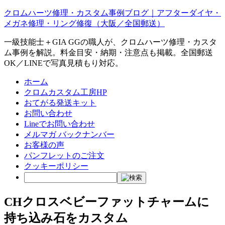
クロムハーツ修理・カスタム事例ブログ｜アフターダイヤ・
メガネ修理・リング修復（大阪／全国郵送）
一級技能士＋GIA GGの職人が、クロムハーツ修理・カスタ
ム事例を解説。料金目安・納期・注意点も掲載。全国郵送
OK／LINEで写真見積もり対応。
ホーム
クロムカスタム工房HP
おてがる発送キット
お問い合わせ
Lineでお問い合わせ
メルマガ バックナンバー
お客様の声
パンフレットのご注文
クッキーポリシー
CHクロスベビーファットチャームに
持ち込み石をカスタム