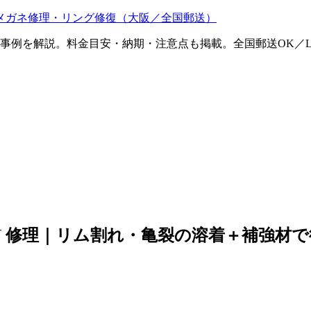
メガネ修理・リング修復（大阪／全国郵送）
ム事例を解説。料金目安・納期・注意点も掲載。全国郵送OK／L
IN 修理｜リム割れ・亀裂の溶着＋補強材