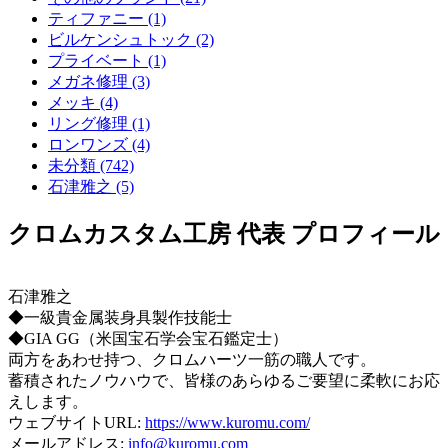
ティファニー (1)
ビルケンシュトック (2)
プライベート (1)
メガネ修理 (3)
メッキ (4)
リング修理 (1)
ロンワンズ (4)
未分類 (742)
石津雅之 (5)
クロムカスタム工房 代表 プロフィール
石津雅之
◆一級貴金属装身具製作技能士
◆GIA GG（米国宝石学会宝石鑑定士）
両方をあわせ持つ、クロムハーツ一筋の職人です。
蓄積されたノウハウで、皆様のあらゆるご要望に柔軟にお応
えします。
ウェブサイトURL:
https://www.kuromu.com/
メールアドレス:
info@kuromu.com