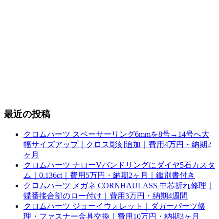
最近の投稿
クロムハーツ スペーサーリング6mmを8号→14号へ大
幅サイズアップ｜クロス彫刻追加｜費用4万円・納期2
ヶ月
クロムハーツ ナローVバンドリングにダイヤ5石カスタ
ム｜0.136ct｜費用5万円・納期2ヶ月｜鑑別書付き
クロムハーツ メガネ CORNHAULASS 中芯折れ修理｜
蝶番接合部のロー付け｜費用3万円・納期4週間
クロムハーツ ジョーイウォレット｜ダガーパーツ修
理・ファスナー金具交換｜費用10万円・納期3ヶ月