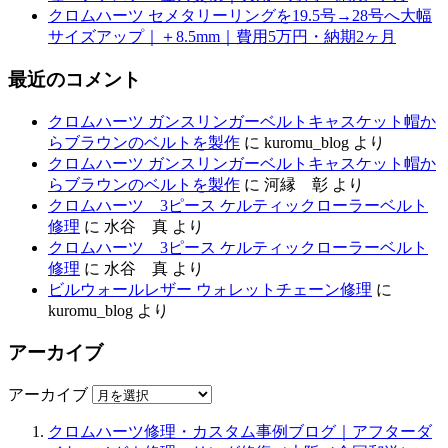
クロムハーツ セメタリーリングを19.5号→28号へ大幅
サイズアップ｜＋8.5mm｜費用5万円・納期2ヶ月
最近のコメント
クロムハーツ ガンスリンガーベルトキャスケット帽か
らブラウンのベルトを製作
に
kuromu_blog
より
クロムハーツ ガンスリンガーベルトキャスケット帽か
らブラウンのベルトを製作
に
河縁 彰
より
クロムハーツ 3ピース ケルティックローラーベルト
修理
に
水谷 真
より
クロムハーツ 3ピース ケルティックローラーベルト
修理
に
水谷 真
より
ビルウォールレザー ウォレットチェーン修理
に
kuromu_blog
より
アーカイブ
アーカイブ
クロムハーツ修理・カスタム事例ブログ｜アフターダ