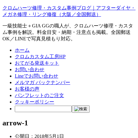
クロムハーツ修理・カスタム事例ブログ｜アフターダイヤ・
メガネ修理・リング修復（大阪／全国郵送）
一級技能士＋GIA GGの職人が、クロムハーツ修理・カスタ
ム事例を解説。料金目安・納期・注意点も掲載。全国郵送
OK／LINEで写真見積もり対応。
ホーム
クロムカスタム工房HP
おてがる発送キット
お問い合わせ
Lineでお問い合わせ
メルマガ バックナンバー
お客様の声
パンフレットのご注文
クッキーポリシー
arrow-1
公開日：
2018年5月1日