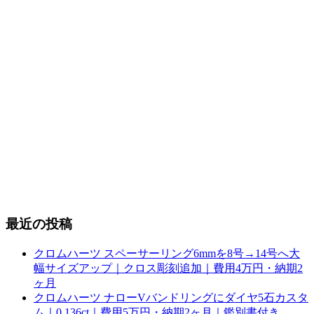
最近の投稿
クロムハーツ スペーサーリング6mmを8号→14号へ大
幅サイズアップ｜クロス彫刻追加｜費用4万円・納期2
ヶ月
クロムハーツ ナローVバンドリングにダイヤ5石カスタ
ム｜0.136ct｜費用5万円・納期2ヶ月｜鑑別書付き