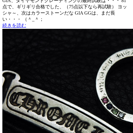
GIA、ダイヤモンドグレーディングの最終試験は・・・ 81
点で、ギリギリ合格でした、（75点以下なら再試験） ヨッ
シャ～、次はカラーストーンだな GIA GGは、まだ長
い・・・ （＾_＾；
続きを読む