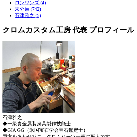
ロンワンズ (4)
未分類 (742)
石津雅之 (5)
クロムカスタム工房 代表 プロフィール
石津雅之
◆一級貴金属装身具製作技能士
◆GIA GG（米国宝石学会宝石鑑定士）
両方をあわせ持つ、クロムハーツ一筋の職人です。