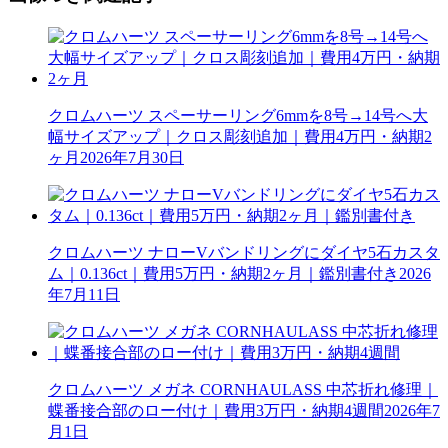
クロムハーツ スペーサーリング6mmを8号→14号へ大
幅サイズアップ｜クロス彫刻追加｜費用4万円・納期2
ヶ月
2026年7月30日
クロムハーツ ナローVバンドリングにダイヤ5石カスタ
ム｜0.136ct｜費用5万円・納期2ヶ月｜鑑別書付き
2026
年7月11日
クロムハーツ メガネ CORNHAULASS 中芯折れ修理｜
蝶番接合部のロー付け｜費用3万円・納期4週間
2026年7
月1日