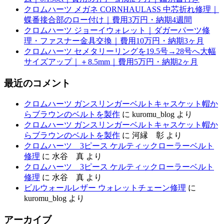
クロムハーツ メガネ CORNHAULASS 中芯折れ修理｜
蝶番接合部のロー付け｜費用3万円・納期4週間
クロムハーツ ジョーイウォレット｜ダガーパーツ修
理・ファスナー金具交換｜費用10万円・納期3ヶ月
クロムハーツ セメタリーリングを19.5号→28号へ大幅
サイズアップ｜＋8.5mm｜費用5万円・納期2ヶ月
最近のコメント
クロムハーツ ガンスリンガーベルトキャスケット帽か
らブラウンのベルトを製作
に
kuromu_blog
より
クロムハーツ ガンスリンガーベルトキャスケット帽か
らブラウンのベルトを製作
に
河縁 彰
より
クロムハーツ 3ピース ケルティックローラーベルト
修理
に
水谷 真
より
クロムハーツ 3ピース ケルティックローラーベルト
修理
に
水谷 真
より
ビルウォールレザー ウォレットチェーン修理
に
kuromu_blog
より
アーカイブ