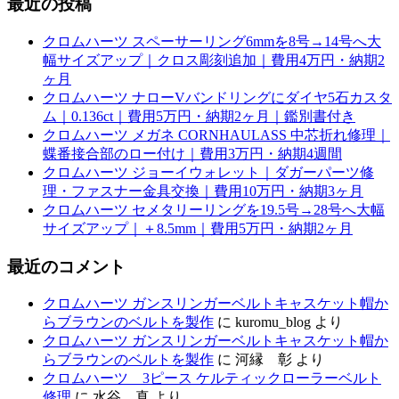
最近の投稿
クロムハーツ スペーサーリング6mmを8号→14号へ大
幅サイズアップ｜クロス彫刻追加｜費用4万円・納期2
ヶ月
クロムハーツ ナローVバンドリングにダイヤ5石カスタ
ム｜0.136ct｜費用5万円・納期2ヶ月｜鑑別書付き
クロムハーツ メガネ CORNHAULASS 中芯折れ修理｜
蝶番接合部のロー付け｜費用3万円・納期4週間
クロムハーツ ジョーイウォレット｜ダガーパーツ修
理・ファスナー金具交換｜費用10万円・納期3ヶ月
クロムハーツ セメタリーリングを19.5号→28号へ大幅
サイズアップ｜＋8.5mm｜費用5万円・納期2ヶ月
最近のコメント
クロムハーツ ガンスリンガーベルトキャスケット帽か
らブラウンのベルトを製作
に
kuromu_blog
より
クロムハーツ ガンスリンガーベルトキャスケット帽か
らブラウンのベルトを製作
に
河縁 彰
より
クロムハーツ 3ピース ケルティックローラーベルト
修理
に
水谷 真
より