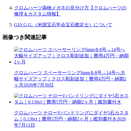
クロムハーツ偽物メガネの見分け方【クロムハーツの
修理＆カスタム情報】
GIA G.G.（米国宝石学会宝石鑑定士）について
画像つき関連記事
クロムハーツ スペーサーリング6mmを8号→14号へ大
幅サイズアップ｜クロス彫刻追加｜費用4万円・納期2
ヶ月
2026年7月30日
クロムハーツ ナローVバンドリングにダイヤ5石カスタ
ム｜0.136ct｜費用5万円・納期2ヶ月｜鑑別書付き
2026
年7月11日