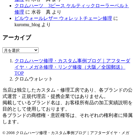
クロムハーツ 3ピース ケルティックローラーベルト
修理
に
水谷 真
より
ビルウォールレザー ウォレットチェーン修理
に
kuromu_blog
より
アーカイブ
ア
ー
クロムハーツ修理・カスタム事例ブログ｜アフターダ
カ
イヤ・メガネ修理・リング修復（大阪／全国郵送）
イ
TOP
ブ
クロムウォレット
当店は独立したカスタム・修理工房であり、各ブランドの公
式運営・正規代理店・提携企業ではありません。
掲載しているブランド名は、お客様所有品の加工実績説明を
目的として使用しております。
各ブランドの商標権・意匠権等は、それぞれの権利者に帰属
します。
© 2008 クロムハーツ修理・カスタム事例ブログ｜アフターダイヤ・メガ