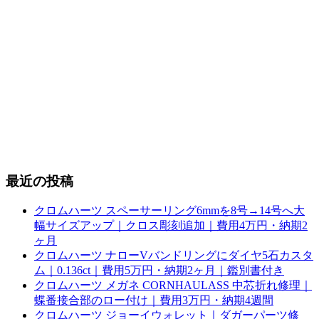
最近の投稿
クロムハーツ スペーサーリング6mmを8号→14号へ大
幅サイズアップ｜クロス彫刻追加｜費用4万円・納期2
ヶ月
クロムハーツ ナローVバンドリングにダイヤ5石カスタ
ム｜0.136ct｜費用5万円・納期2ヶ月｜鑑別書付き
クロムハーツ メガネ CORNHAULASS 中芯折れ修理｜
蝶番接合部のロー付け｜費用3万円・納期4週間
クロムハーツ ジョーイウォレット｜ダガーパーツ修