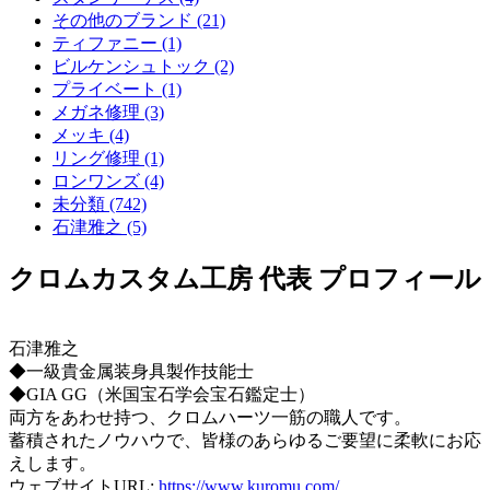
その他のブランド (21)
ティファニー (1)
ビルケンシュトック (2)
プライベート (1)
メガネ修理 (3)
メッキ (4)
リング修理 (1)
ロンワンズ (4)
未分類 (742)
石津雅之 (5)
クロムカスタム工房 代表 プロフィール
石津雅之
◆一級貴金属装身具製作技能士
◆GIA GG（米国宝石学会宝石鑑定士）
両方をあわせ持つ、クロムハーツ一筋の職人です。
蓄積されたノウハウで、皆様のあらゆるご要望に柔軟にお応
えします。
ウェブサイトURL:
https://www.kuromu.com/