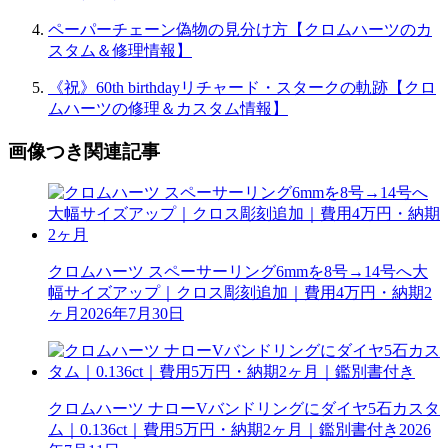
ペーパーチェーン偽物の見分け方【クロムハーツのカ
スタム＆修理情報】
《祝》60th birthdayリチャード・スタークの軌跡【クロ
ムハーツの修理＆カスタム情報】
画像つき関連記事
クロムハーツ スペーサーリング6mmを8号→14号へ大
幅サイズアップ｜クロス彫刻追加｜費用4万円・納期2
ヶ月
2026年7月30日
クロムハーツ ナローVバンドリングにダイヤ5石カスタ
ム｜0.136ct｜費用5万円・納期2ヶ月｜鑑別書付き
2026