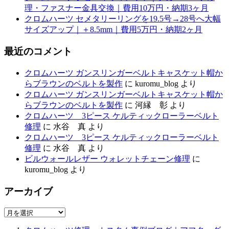
理・ファスナー金具交換｜費用10万円・納期3ヶ月
クロムハーツ セメタリーリングを19.5号→28号へ大幅
サイズアップ｜＋8.5mm｜費用5万円・納期2ヶ月
最近のコメント
クロムハーツ ガンスリンガーベルトキャスケット帽か
らブラウンのベルトを製作
に
kuromu_blog
より
クロムハーツ ガンスリンガーベルトキャスケット帽か
らブラウンのベルトを製作
に
河縁 彰
より
クロムハーツ 3ピース ケルティックローラーベルト
修理
に
水谷 真
より
クロムハーツ 3ピース ケルティックローラーベルト
修理
に
水谷 真
より
ビルウォールレザー ウォレットチェーン修理
に
kuromu_blog
より
アーカイブ
ア
ー