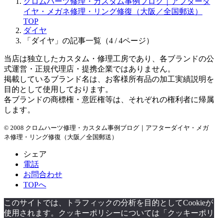
クロムハーツ修理・カスタム事例ブログ｜アフターダ
カ
イヤ・メガネ修理・リング修復（大阪／全国郵送）
イ
TOP
ブ
ダイヤ
「ダイヤ」の記事一覧（4 / 4ページ）
当店は独立したカスタム・修理工房であり、各ブランドの公
式運営・正規代理店・提携企業ではありません。
掲載しているブランド名は、お客様所有品の加工実績説明を
目的として使用しております。
各ブランドの商標権・意匠権等は、それぞれの権利者に帰属
します。
© 2008 クロムハーツ修理・カスタム事例ブログ｜アフターダイヤ・メガ
ネ修理・リング修復（大阪／全国郵送）
シェア
電話
お問合わせ
TOPへ
このサイトでは、トラフィックの分析を目的としてCookieが
使用されます。クッキーポリシーについては「クッキーポリ