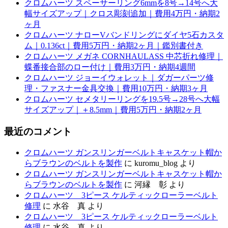
クロムハーツ スペーサーリング6mmを8号→14号へ大
幅サイズアップ｜クロス彫刻追加｜費用4万円・納期2
ヶ月
クロムハーツ ナローVバンドリングにダイヤ5石カスタ
ム｜0.136ct｜費用5万円・納期2ヶ月｜鑑別書付き
クロムハーツ メガネ CORNHAULASS 中芯折れ修理｜
蝶番接合部のロー付け｜費用3万円・納期4週間
クロムハーツ ジョーイウォレット｜ダガーパーツ修
理・ファスナー金具交換｜費用10万円・納期3ヶ月
クロムハーツ セメタリーリングを19.5号→28号へ大幅
サイズアップ｜＋8.5mm｜費用5万円・納期2ヶ月
最近のコメント
クロムハーツ ガンスリンガーベルトキャスケット帽か
らブラウンのベルトを製作
に
kuromu_blog
より
クロムハーツ ガンスリンガーベルトキャスケット帽か
らブラウンのベルトを製作
に
河縁 彰
より
クロムハーツ 3ピース ケルティックローラーベルト
修理
に
水谷 真
より
クロムハーツ 3ピース ケルティックローラーベルト
修理
に
水谷 真
より