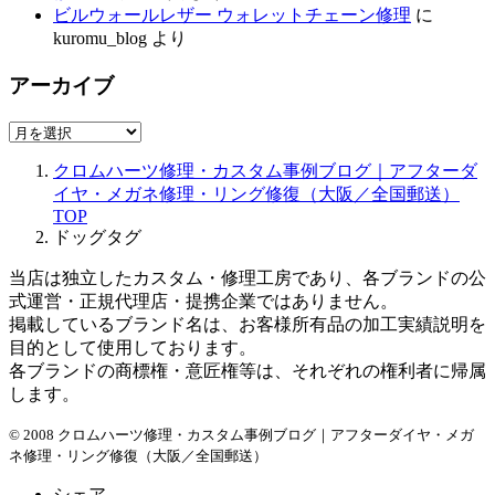
ビルウォールレザー ウォレットチェーン修理
に
kuromu_blog
より
アーカイブ
ア
ー
クロムハーツ修理・カスタム事例ブログ｜アフターダ
カ
イヤ・メガネ修理・リング修復（大阪／全国郵送）
イ
TOP
ブ
ドッグタグ
当店は独立したカスタム・修理工房であり、各ブランドの公
式運営・正規代理店・提携企業ではありません。
掲載しているブランド名は、お客様所有品の加工実績説明を
目的として使用しております。
各ブランドの商標権・意匠権等は、それぞれの権利者に帰属
します。
© 2008 クロムハーツ修理・カスタム事例ブログ｜アフターダイヤ・メガ
ネ修理・リング修復（大阪／全国郵送）
シェア