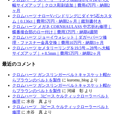
幅サイズアップ｜クロス彫刻追加｜費用4万円・納期2
ヶ月
クロムハーツ ナローVバンドリングにダイヤ5石カスタ
ム｜0.136ct｜費用5万円・納期2ヶ月｜鑑別書付き
クロムハーツ メガネ CORNHAULASS 中芯折れ修理｜
蝶番接合部のロー付け｜費用3万円・納期4週間
クロムハーツ ジョーイウォレット｜ダガーパーツ修
理・ファスナー金具交換｜費用10万円・納期3ヶ月
クロムハーツ セメタリーリングを19.5号→28号へ大幅
サイズアップ｜＋8.5mm｜費用5万円・納期2ヶ月
最近のコメント
クロムハーツ ガンスリンガーベルトキャスケット帽か
らブラウンのベルトを製作
に
kuromu_blog
より
クロムハーツ ガンスリンガーベルトキャスケット帽か
らブラウンのベルトを製作
に
河縁 彰
より
クロムハーツ 3ピース ケルティックローラーベルト
修理
に
水谷 真
より
クロムハーツ 3ピース ケルティックローラーベルト
修理
に
水谷 真
より