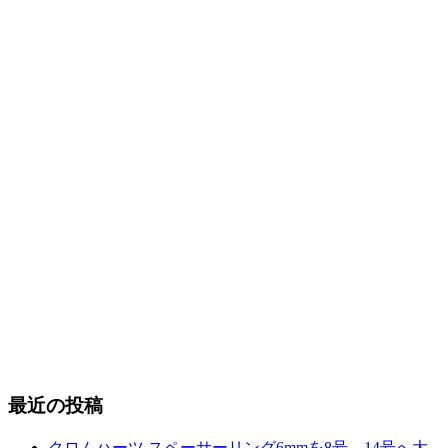
最近の投稿
クロムハーツ スペーサーリング6mmを8号→14号へ大