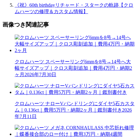
《祝》60th birthdayリチャード・スタークの軌跡【クロ
ムハーツの修理＆カスタム情報】
画像つき関連記事
クロムハーツ スペーサーリング6mmを8号→14号へ大
幅サイズアップ｜クロス彫刻追加｜費用4万円・納期2
ヶ月
2026年7月30日
クロムハーツ ナローVバンドリングにダイヤ5石カスタ
ム｜0.136ct｜費用5万円・納期2ヶ月｜鑑別書付き
2026
年7月11日