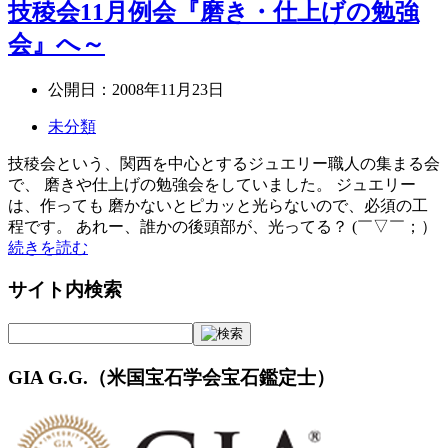
技稜会11月例会『磨き・仕上げの勉強
会』へ～
公開日：
2008年11月23日
未分類
技稜会という、関西を中心とするジュエリー職人の集まる会
で、 磨きや仕上げの勉強会をしていました。 ジュエリー
は、作っても 磨かないとピカッと光らないので、必須の工
程です。 あれー、誰かの後頭部が、光ってる？ (￣▽￣；）
続きを読む
サイト内検索
GIA G.G.（米国宝石学会宝石鑑定士）