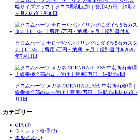
クロムハーツ スペーサーリング6mmを8号→14号へ大
幅サイズアップ｜クロス彫刻追加｜費用4万円・納期2
ヶ月
2026年7月30日
クロムハーツ ナローVバンドリングにダイヤ5石カスタ
ム｜0.136ct｜費用5万円・納期2ヶ月｜鑑別書付き
2026
年7月11日
クロムハーツ メガネ CORNHAULASS 中芯折れ修理｜
蝶番接合部のロー付け｜費用3万円・納期4週間
2026年7
月1日
カテゴリー
GIA (3)
ウォレット修理 (3)
エルメス (1)