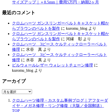
サイズアップ｜＋8.5mm｜費用5万円・納期2ヶ月
最近のコメント
クロムハーツ ガンスリンガーベルトキャスケット帽か
らブラウンのベルトを製作
に
kuromu_blog
より
クロムハーツ ガンスリンガーベルトキャスケット帽か
らブラウンのベルトを製作
に
河縁 彰
より
クロムハーツ 3ピース ケルティックローラーベルト
修理
に
水谷 真
より
クロムハーツ 3ピース ケルティックローラーベルト
修理
に
水谷 真
より
ビルウォールレザー ウォレットチェーン修理
に
kuromu_blog
より
アーカイブ
ア
ー
クロムハーツ修理・カスタム事例ブログ｜アフターダ
カ
イヤ・メガネ修理・リング修復（大阪／全国郵送）
イ
TOP