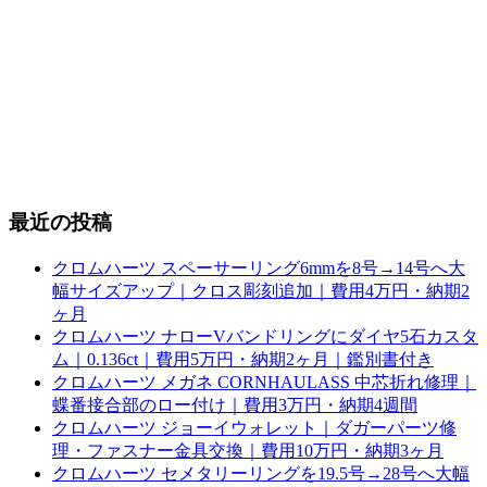
最近の投稿
クロムハーツ スペーサーリング6mmを8号→14号へ大
幅サイズアップ｜クロス彫刻追加｜費用4万円・納期2
ヶ月
クロムハーツ ナローVバンドリングにダイヤ5石カスタ
ム｜0.136ct｜費用5万円・納期2ヶ月｜鑑別書付き
クロムハーツ メガネ CORNHAULASS 中芯折れ修理｜
蝶番接合部のロー付け｜費用3万円・納期4週間
クロムハーツ ジョーイウォレット｜ダガーパーツ修
理・ファスナー金具交換｜費用10万円・納期3ヶ月
クロムハーツ セメタリーリングを19.5号→28号へ大幅