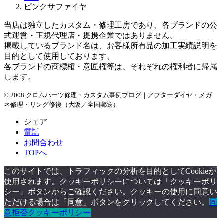
ブ
ピンクサファイヤ
当店は独立したカスタム・修理工房であり、各ブランドの公
式運営・正規代理店・提携企業ではありません。
掲載しているブランド名は、お客様所有品の加工実績説明を
目的として使用しております。
各ブランドの商標権・意匠権等は、それぞれの権利者に帰属
します。
© 2008 クロムハーツ修理・カスタム事例ブログ｜アフターダイヤ・メガ
ネ修理・リング修復（大阪／全国郵送）
シェア
電話
お問合わせ
TOPへ
このサイトでは、トラフィックの分析を目的としてCookieが
使用されます。クッキーポリシーについては「クッキーポリ
シー」ボタンからご確認ください。クッキーの使用に同意い
ただける場合は「同意」ボタンをクリックしてください。
同
意
拒否
クッキーポリシー