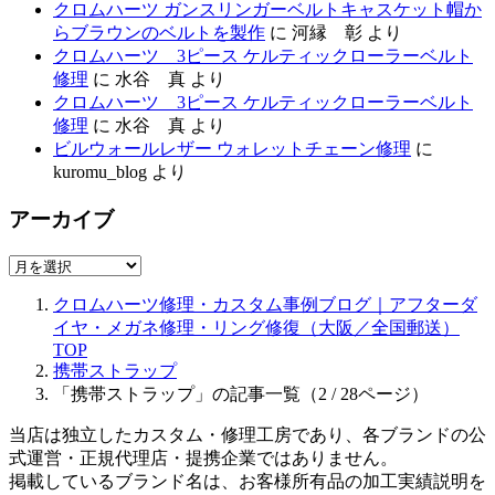
クロムハーツ ガンスリンガーベルトキャスケット帽か
らブラウンのベルトを製作
に
河縁 彰
より
クロムハーツ 3ピース ケルティックローラーベルト
修理
に
水谷 真
より
クロムハーツ 3ピース ケルティックローラーベルト
修理
に
水谷 真
より
ビルウォールレザー ウォレットチェーン修理
に
kuromu_blog
より
アーカイブ
ア
ー
クロムハーツ修理・カスタム事例ブログ｜アフターダ
カ
イヤ・メガネ修理・リング修復（大阪／全国郵送）
イ
TOP
ブ
携帯ストラップ
「携帯ストラップ」の記事一覧（2 / 28ページ）
当店は独立したカスタム・修理工房であり、各ブランドの公
式運営・正規代理店・提携企業ではありません。
掲載しているブランド名は、お客様所有品の加工実績説明を