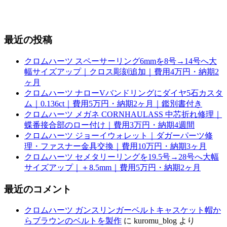
最近の投稿
クロムハーツ スペーサーリング6mmを8号→14号へ大
幅サイズアップ｜クロス彫刻追加｜費用4万円・納期2
ヶ月
クロムハーツ ナローVバンドリングにダイヤ5石カスタ
ム｜0.136ct｜費用5万円・納期2ヶ月｜鑑別書付き
クロムハーツ メガネ CORNHAULASS 中芯折れ修理｜
蝶番接合部のロー付け｜費用3万円・納期4週間
クロムハーツ ジョーイウォレット｜ダガーパーツ修
理・ファスナー金具交換｜費用10万円・納期3ヶ月
クロムハーツ セメタリーリングを19.5号→28号へ大幅
サイズアップ｜＋8.5mm｜費用5万円・納期2ヶ月
最近のコメント
クロムハーツ ガンスリンガーベルトキャスケット帽か
らブラウンのベルトを製作
に
kuromu_blog
より