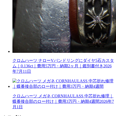
クロムハーツ ナローVバンドリングにダイヤ5石カスタ
ム｜0.136ct｜費用5万円・納期2ヶ月｜鑑別書付き
2026
年7月11日
クロムハーツ メガネ CORNHAULASS 中芯折れ修理｜
蝶番接合部のロー付け｜費用3万円・納期4週間
2026年7
月1日