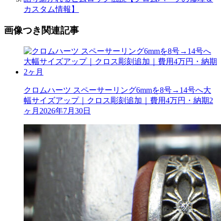
カスタム情報】
画像つき関連記事
クロムハーツ スペーサーリング6mmを8号→14号へ大
幅サイズアップ｜クロス彫刻追加｜費用4万円・納期2
ヶ月
2026年7月30日