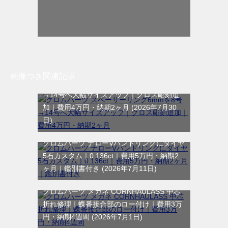
画像つき関連記事
クロムハーツ スペーサーリング6mmを8号
→14号へ大幅サイズアップ｜クロス彫刻追
加｜費用4万円・納期2ヶ月
2026年7月30
日
クロムハーツ ナローVバンドリングにダイヤ
5石カスタム｜0.136ct｜費用5万円・納期2
ヶ月｜鑑別書付き
2026年7月11日
クロムハーツ メガネ CORNHAULASS 中芯
折れ修理｜蝶番接合部のロー付け｜費用3万
円・納期4週間
2026年7月1日