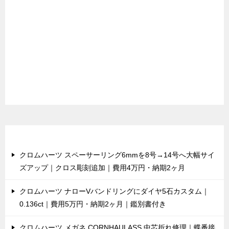
最近の投稿
クロムハーツ スペーサーリング6mmを8号→14号へ大幅サイ
ズアップ｜クロス彫刻追加｜費用4万円・納期2ヶ月
クロムハーツ ナローVバンドリングにダイヤ5石カスタム｜
0.136ct｜費用5万円・納期2ヶ月｜鑑別書付き
クロムハーツ メガネ CORNHAULASS 中芯折れ修理｜蝶番接