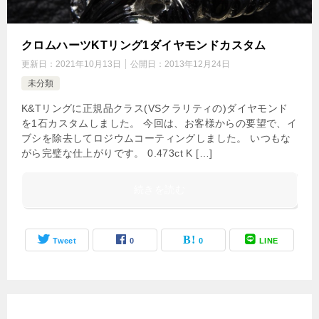
クロムハーツKTリング1ダイヤモンドカスタム
更新日：
2021年10月13日
公開日：
2013年12月24日
未分類
K&Tリングに正規品クラス(VSクラリティの)ダイヤモンド
を1石カスタムしました。 今回は、お客様からの要望で、イ
ブシを除去してロジウムコーティングしました。 いつもな
がら完璧な仕上がりです。 0.473ct K […]
続きを読む
Tweet
0
0
LINE