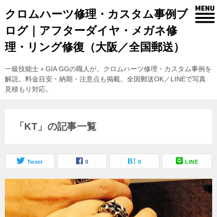
クロムハーツ修理・カスタム事例ブ
ログ｜アフターダイヤ・メガネ修
理・リング修復（大阪／全国郵送）
一級技能士＋GIA GGの職人が、クロムハーツ修理・カスタム事例を
解説。料金目安・納期・注意点も掲載。全国郵送OK／LINEで写真
見積もり対応。
「KT」の記事一覧
Tweet
0
0
LINE