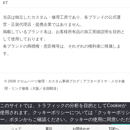
KT
当店は独立したカスタム・修理工房であり、各ブランドの公式運
営・正規代理店・提携企業ではありません。
掲載しているブランド名は、お客様所有品の加工実績説明を目的と
して使用しております。
各ブランドの商標権・意匠権等は、それぞれの権利者に帰属しま
す。
© 2008 クロムハーツ修理・カスタム事例ブログ｜アフターダイヤ・メガネ修
理・リング修復（大阪／全国郵送）
このサイトでは、トラフィックの分析を目的としてCookieが
使用されます。クッキーポリシーについては「クッキーポリシ
ー」ボタンからご確認ください。クッキーの使用に同意いただ
ける場合は「同意」ボタンをクリックしてください。
同意
拒否
シェア
電話
お問合わせ
TOPへ