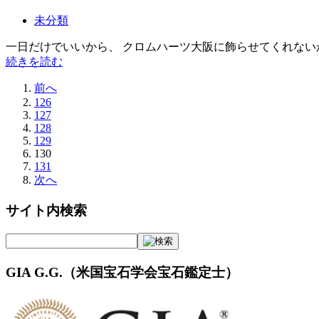
未分類
一日だけでいいから、 クロムハーツ大阪に飾らせてくれないかな～ Ch Ch Ch
続きを読む
前へ
126
127
128
129
130
131
次へ
サイト内検索
GIA G.G.（米国宝石学会宝石鑑定士）