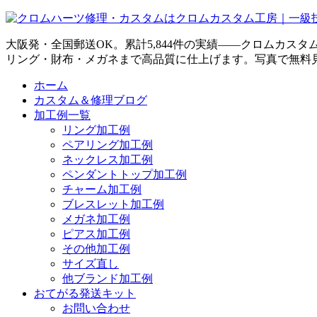
大阪発・全国郵送OK。累計5,844件の実績——クロムカス
リング・財布・メガネまで高品質に仕上げます。写真で無料
ホーム
カスタム＆修理ブログ
加工例一覧
リング加工例
ペアリング加工例
ネックレス加工例
ペンダントトップ加工例
チャーム加工例
ブレスレット加工例
メガネ加工例
ピアス加工例
その他加工例
サイズ直し
他ブランド加工例
おてがる発送キット
お問い合わせ