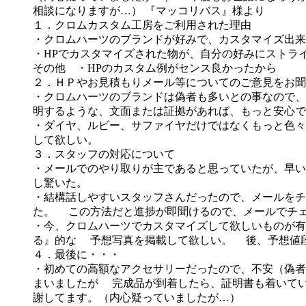
１．クロムカスタム工房をご利用された理由
・クロムハーツのブランドが好みで、カスタマイズ出来
・HPでカスタマイズされた物が、自分の好みにストラ
その他 ・HPのカスタム例がセンス良かったから
２．ＨＰやお見積もりメール等についてのご意見をお聞
・クロムハーツのブランドは偽者も多いとの事なので、
明するような、文面または証拠があれば、もっと安心で
・ダイヤ、ルビー、サファイヤだけではなくもっと色々
して欲しい。
３．スタッフの対応について
・メールでのやり取りが主であると思っていたが、早い
し驚いた。
・結構話しやすいスタッフさんだったので、メールをチ
た。 この方法だと進捗が即聞けるので、メールでチ
・今、クロムハーツでカスタマイズして欲しいものが有
る』的な 予想写真を掲載して欲しい。 後、予想値
４．最後に・・・
・初めての高額なアクセサリーだったので、不安（偽者
まいましたが 完成品が到着したら、証明書も着いて
謝してます。（内心疑っていましたが…）