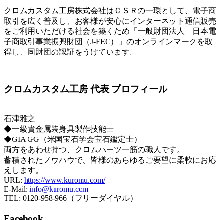
クロムカスタム工房株式会社はＣＳＲの一環として、電子商
取引を広く普及し、お客様が安心にインターネット通信販売
をご利用いただける社会を築くため「一般財団法人 日本電
子商取引事業振興財団（J-FEC）」のオンラインマークを取
得し、同財団の認証をうけています。
クロムカスタム工房 代表 プロフィール
石津雅之
◆一級貴金属装身具製作技能士
◆GIA GG（米国宝石学会宝石鑑定士）
両方をあわせ持つ、クロムハーツ一筋の職人です。
蓄積されたノウハウで、皆様のあらゆるご要望に柔軟にお応
えします。
URL:
https://www.kuromu.com/
E-Mail:
info@kuromu.com
TEL: 0120-958-966（フリーダイヤル）
Facebook