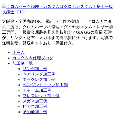
大阪発・全国郵送OK。累計5,844件の実績——クロムカスタ
ム工房は、クロムハーツの修理・ダイヤカスタム・レザー加
工専門。一級貴金属装身具製作技能士／GIA GGの店長 石津
が、リング・財布・メガネまで高品質に仕上げます。写真で
無料見積／発送キットあり／保証付き。
ホーム
カスタム＆修理ブログ
加工例一覧
リング加工例
ペアリング加工例
ネックレス加工例
ペンダントトップ加工例
チャーム加工例
ブレスレット加工例
メガネ加工例
ピアス加工例
その他加工例