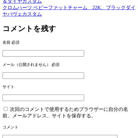
＆ダイヤカスタム
稿
クロムハーツ ベビーファットチャーム 22K、ブラックダイ
ヤパヴェカスタム
ナ
ビ
コメントを残す
ゲ
名前
必須
ー
シ
ョ
メール（公開されません）
必須
ン
サイト
次回のコメントで使用するためブラウザーに自分の名
前、メールアドレス、サイトを保存する。
コメント