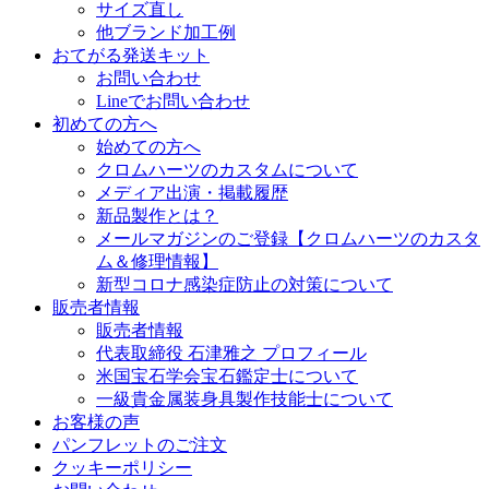
サイズ直し
他ブランド加工例
おてがる発送キット
お問い合わせ
Lineでお問い合わせ
初めての方へ
始めての方へ
クロムハーツのカスタムについて
メディア出演・掲載履歴
新品製作とは？
メールマガジンのご登録【クロムハーツのカスタ
ム＆修理情報】
新型コロナ感染症防止の対策について
販売者情報
販売者情報
代表取締役 石津雅之 プロフィール
米国宝石学会宝石鑑定士について
一級貴金属装身具製作技能士について
お客様の声
パンフレットのご注文
クッキーポリシー