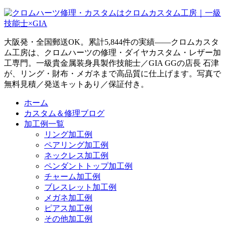
大阪発・全国郵送OK。累計5,844件の実績——クロムカスタ
ム工房は、クロムハーツの修理・ダイヤカスタム・レザー加
工専門。一級貴金属装身具製作技能士／GIA GGの店長 石津
が、リング・財布・メガネまで高品質に仕上げます。写真で
無料見積／発送キットあり／保証付き。
ホーム
カスタム＆修理ブログ
加工例一覧
リング加工例
ペアリング加工例
ネックレス加工例
ペンダントトップ加工例
チャーム加工例
ブレスレット加工例
メガネ加工例
ピアス加工例
その他加工例