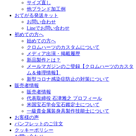
サイズ直し
他ブランド加工例
おてがる発送キット
お問い合わせ
Lineでお問い合わせ
初めての方へ
始めての方へ
クロムハーツのカスタムについて
メディア出演・掲載履歴
新品製作とは？
メールマガジンのご登録【クロムハーツのカスタ
ム＆修理情報】
新型コロナ感染症防止の対策について
販売者情報
販売者情報
代表取締役 石津雅之 プロフィール
米国宝石学会宝石鑑定士について
一級貴金属装身具製作技能士について
お客様の声
パンフレットのご注文
クッキーポリシー