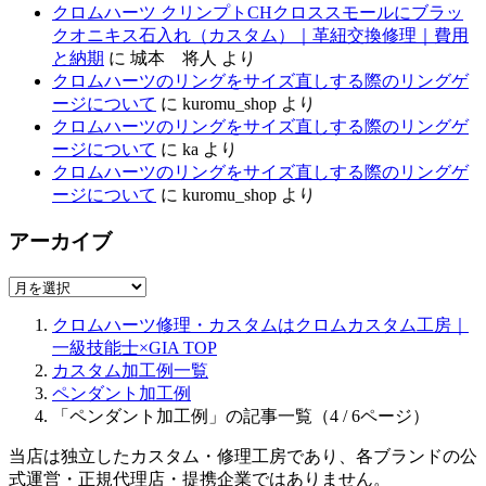
クロムハーツ クリンプトCHクロススモールにブラッ
クオニキス石入れ（カスタム）｜革紐交換修理｜費用
と納期
に
城本 将人
より
クロムハーツのリングをサイズ直しする際のリングゲ
ージについて
に
kuromu_shop
より
クロムハーツのリングをサイズ直しする際のリングゲ
ージについて
に
ka
より
クロムハーツのリングをサイズ直しする際のリングゲ
ージについて
に
kuromu_shop
より
アーカイブ
ア
ー
クロムハーツ修理・カスタムはクロムカスタム工房｜
カ
一級技能士×GIA
TOP
イ
カスタム加工例一覧
ブ
ペンダント加工例
「ペンダント加工例」の記事一覧（4 / 6ページ）
当店は独立したカスタム・修理工房であり、各ブランドの公
式運営・正規代理店・提携企業ではありません。