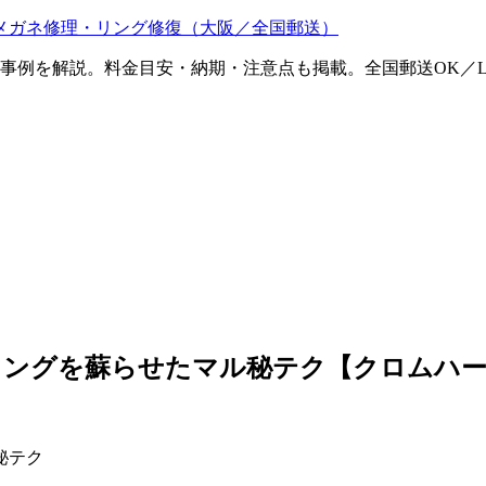
メガネ修理・リング修復（大阪／全国郵送）
ム事例を解説。料金目安・納期・注意点も掲載。全国郵送OK／L
リングを蘇らせたマル秘テク【クロムハー
秘テク