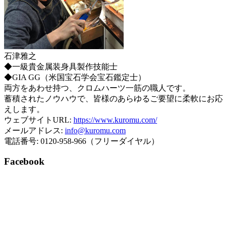
石津雅之
◆一級貴金属装身具製作技能士
◆GIA GG（米国宝石学会宝石鑑定士）
両方をあわせ持つ、クロムハーツ一筋の職人です。
蓄積されたノウハウで、皆様のあらゆるご要望に柔軟にお応
えします。
ウェブサイトURL:
https://www.kuromu.com/
メールアドレス:
info@kuromu.com
電話番号: 0120-958-966（フリーダイヤル）
Facebook