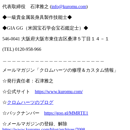
代表取締役 石津雅之 (
info@kuromu.com
)
◆一級貴金属装身具製作技能士◆
◆GIA GG（米国宝石学会宝石鑑定士）◆
546-0041 大阪府大阪市東住吉区桑津５丁目１４－１
(TEL) 0120-958-966
＿＿＿＿＿＿＿＿＿＿＿＿＿＿＿＿＿＿＿＿＿＿
メールマガジン「クロムハーツの修理＆カスタム情報」
☆発行責任者：石津雅之
☆公式サイト
https://www.kuromu.com/
☆
クロムハーツのブログ
☆バックナンバー
https://goo.gl/MMRTE1
☆メールマガジンの登録、解除
https://www.kuromu.com/blog/archives/7098