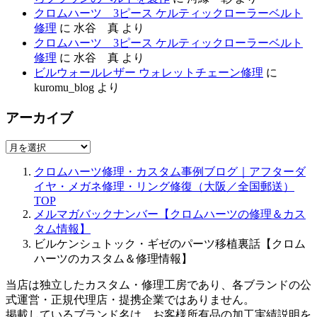
クロムハーツ 3ピース ケルティックローラーベルト
修理
に
水谷 真
より
クロムハーツ 3ピース ケルティックローラーベルト
修理
に
水谷 真
より
ビルウォールレザー ウォレットチェーン修理
に
kuromu_blog
より
アーカイブ
ア
ー
クロムハーツ修理・カスタム事例ブログ｜アフターダ
カ
イヤ・メガネ修理・リング修復（大阪／全国郵送）
イ
TOP
ブ
メルマガバックナンバー【クロムハーツの修理＆カス
タム情報】
ビルケンシュトック・ギゼのパーツ移植裏話【クロム
ハーツのカスタム＆修理情報】
当店は独立したカスタム・修理工房であり、各ブランドの公
式運営・正規代理店・提携企業ではありません。
掲載しているブランド名は、お客様所有品の加工実績説明を