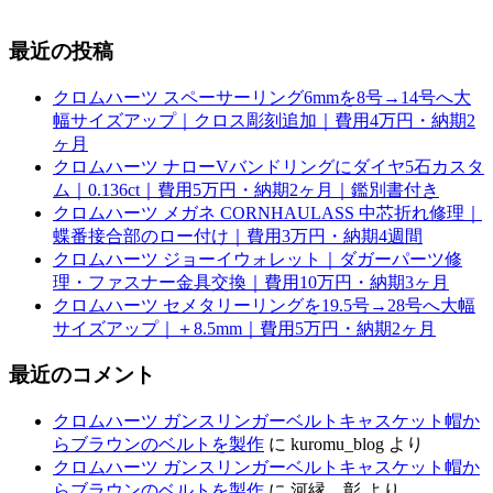
最近の投稿
クロムハーツ スペーサーリング6mmを8号→14号へ大
幅サイズアップ｜クロス彫刻追加｜費用4万円・納期2
ヶ月
クロムハーツ ナローVバンドリングにダイヤ5石カスタ
ム｜0.136ct｜費用5万円・納期2ヶ月｜鑑別書付き
クロムハーツ メガネ CORNHAULASS 中芯折れ修理｜
蝶番接合部のロー付け｜費用3万円・納期4週間
クロムハーツ ジョーイウォレット｜ダガーパーツ修
理・ファスナー金具交換｜費用10万円・納期3ヶ月
クロムハーツ セメタリーリングを19.5号→28号へ大幅
サイズアップ｜＋8.5mm｜費用5万円・納期2ヶ月
最近のコメント
クロムハーツ ガンスリンガーベルトキャスケット帽か
らブラウンのベルトを製作
に
kuromu_blog
より
クロムハーツ ガンスリンガーベルトキャスケット帽か
らブラウンのベルトを製作
に
河縁 彰
より