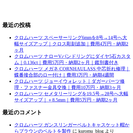
最近の投稿
クロムハーツ スペーサーリング6mmを8号→14号へ大
幅サイズアップ｜クロス彫刻追加｜費用4万円・納期2
ヶ月
クロムハーツ ナローVバンドリングにダイヤ5石カスタ
ム｜0.136ct｜費用5万円・納期2ヶ月｜鑑別書付き
クロムハーツ メガネ CORNHAULASS 中芯折れ修理｜
蝶番接合部のロー付け｜費用3万円・納期4週間
クロムハーツ ジョーイウォレット｜ダガーパーツ修
理・ファスナー金具交換｜費用10万円・納期3ヶ月
クロムハーツ セメタリーリングを19.5号→28号へ大幅
サイズアップ｜＋8.5mm｜費用5万円・納期2ヶ月
最近のコメント
クロムハーツ ガンスリンガーベルトキャスケット帽か
らブラウンのベルトを製作
に
kuromu_blog
より