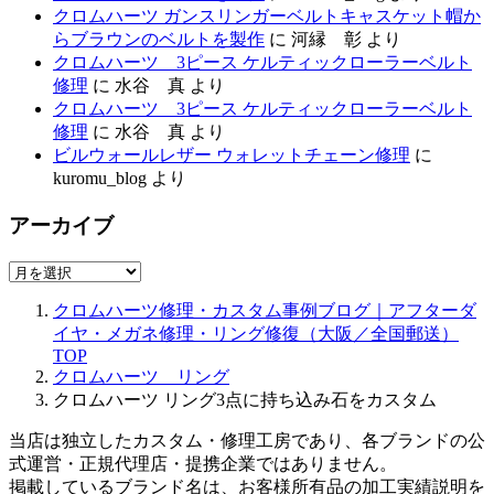
クロムハーツ ガンスリンガーベルトキャスケット帽か
らブラウンのベルトを製作
に
河縁 彰
より
クロムハーツ 3ピース ケルティックローラーベルト
修理
に
水谷 真
より
クロムハーツ 3ピース ケルティックローラーベルト
修理
に
水谷 真
より
ビルウォールレザー ウォレットチェーン修理
に
kuromu_blog
より
アーカイブ
ア
ー
クロムハーツ修理・カスタム事例ブログ｜アフターダ
カ
イヤ・メガネ修理・リング修復（大阪／全国郵送）
イ
TOP
ブ
クロムハーツ リング
クロムハーツ リング3点に持ち込み石をカスタム
当店は独立したカスタム・修理工房であり、各ブランドの公
式運営・正規代理店・提携企業ではありません。
掲載しているブランド名は、お客様所有品の加工実績説明を