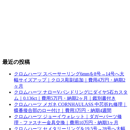
最近の投稿
クロムハーツ スペーサーリング6mmを8号→14号へ大
幅サイズアップ｜クロス彫刻追加｜費用4万円・納期2
ヶ月
クロムハーツ ナローVバンドリングにダイヤ5石カスタ
ム｜0.136ct｜費用5万円・納期2ヶ月｜鑑別書付き
クロムハーツ メガネ CORNHAULASS 中芯折れ修理｜
蝶番接合部のロー付け｜費用3万円・納期4週間
クロムハーツ ジョーイウォレット｜ダガーパーツ修
理・ファスナー金具交換｜費用10万円・納期3ヶ月
クロムハーツ セメタリーリングを19.5号→28号へ大幅