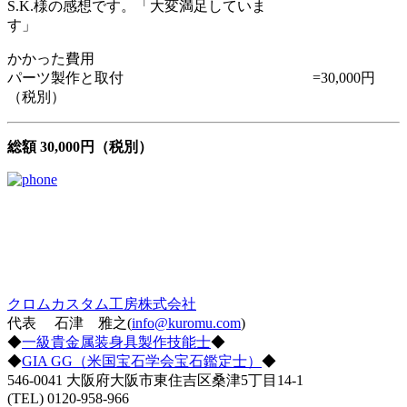
S.K.様の感想です。「大変満足していま
す」
かかった費用
パーツ製作と取付 =30,000円
（税別）
総額 30,000円（税別）
クロムカスタム工房株式会社
代表 石津 雅之(
info@kuromu.com
)
◆
一級貴金属装身具製作技能士
◆
◆
GIA GG（米国宝石学会宝石鑑定士）
◆
546-0041 大阪府大阪市東住吉区桑津5丁目14-1
(TEL) 0120-958-966