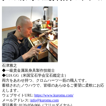
石津雅之
◆一級貴金属装身具製作技能士
◆GIA GG（米国宝石学会宝石鑑定士）
両方をあわせ持つ、クロムハーツ一筋の職人です。
蓄積されたノウハウで、皆様のあらゆるご要望に柔軟にお応
えします。
ウェブサイトURL:
https://www.kuromu.com/
メールアドレス:
info@kuromu.com
電話番号: 0120-958-966（フリーダイヤル）