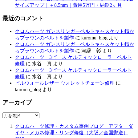
サイズアップ｜＋8.5mm｜費用5万円・納期2ヶ月
最近のコメント
クロムハーツ ガンスリンガーベルトキャスケット帽か
らブラウンのベルトを製作
に
kuromu_blog
より
クロムハーツ ガンスリンガーベルトキャスケット帽か
らブラウンのベルトを製作
に
河縁 彰
より
クロムハーツ 3ピース ケルティックローラーベルト
修理
に
水谷 真
より
クロムハーツ 3ピース ケルティックローラーベルト
修理
に
水谷 真
より
ビルウォールレザー ウォレットチェーン修理
に
kuromu_blog
より
アーカイブ
ア
ー
クロムハーツ修理・カスタム事例ブログ｜アフターダ
カ
イヤ・メガネ修理・リング修復（大阪／全国郵送）
イ