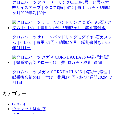
クロムハーツ スペーサーリング6mmを8号→14号へ大
幅サイズアップ｜クロス彫刻追加｜費用4万円・納期2
ヶ月
2026年7月30日
クロムハーツ ナローVバンドリングにダイヤ5石カスタ
ム｜0.136ct｜費用5万円・納期2ヶ月｜鑑別書付き
2026
年7月11日
クロムハーツ メガネ CORNHAULASS 中芯折れ修理｜
蝶番接合部のロー付け｜費用3万円・納期4週間
2026年7
月1日
カテゴリー
GIA (3)
ウォレット修理 (3)