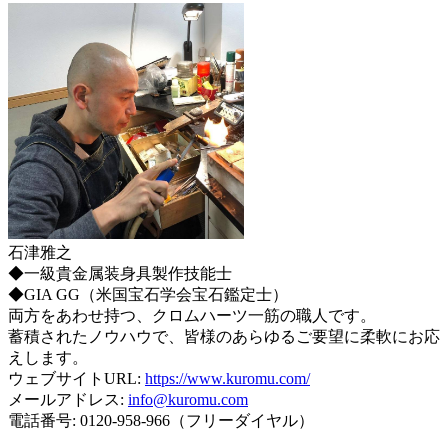
石津雅之
◆一級貴金属装身具製作技能士
◆GIA GG（米国宝石学会宝石鑑定士）
両方をあわせ持つ、クロムハーツ一筋の職人です。
蓄積されたノウハウで、皆様のあらゆるご要望に柔軟にお応
えします。
ウェブサイトURL:
https://www.kuromu.com/
メールアドレス:
info@kuromu.com
電話番号: 0120-958-966（フリーダイヤル）