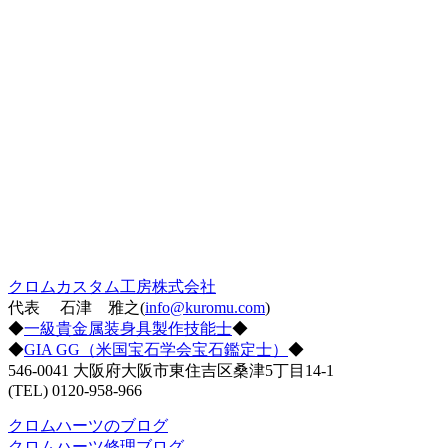
クロムカスタム工房株式会社
代表 石津 雅之(
info@kuromu.com
)
◆
一級貴金属装身具製作技能士
◆
◆
GIA GG（米国宝石学会宝石鑑定士）
◆
546-0041 大阪府大阪市東住吉区桑津5丁目14-1
(TEL) 0120-958-966
クロムハーツのブログ
クロムハーツ修理ブログ