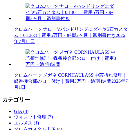
クロムハーツ ナローVバンドリングにダイヤ5石カスタ
ム｜0.136ct｜費用5万円・納期2ヶ月｜鑑別書付き
2026
年7月11日
クロムハーツ メガネ CORNHAULASS 中芯折れ修理｜
蝶番接合部のロー付け｜費用3万円・納期4週間
2026年7
月1日
カテゴリー
GIA (3)
ウォレット修理 (3)
エルメス (1)
クロムカスタム工房 (4)