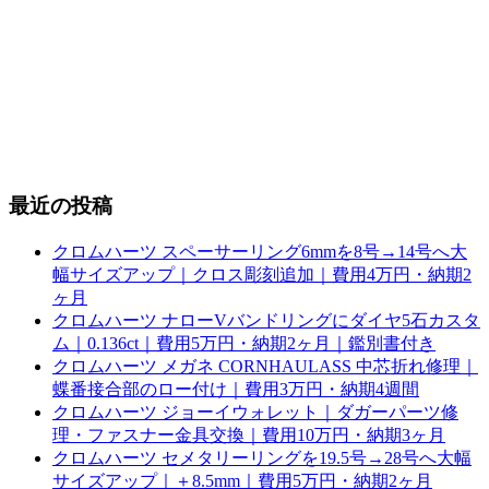
最近の投稿
クロムハーツ スペーサーリング6mmを8号→14号へ大
幅サイズアップ｜クロス彫刻追加｜費用4万円・納期2
ヶ月
クロムハーツ ナローVバンドリングにダイヤ5石カスタ
ム｜0.136ct｜費用5万円・納期2ヶ月｜鑑別書付き
クロムハーツ メガネ CORNHAULASS 中芯折れ修理｜
蝶番接合部のロー付け｜費用3万円・納期4週間
クロムハーツ ジョーイウォレット｜ダガーパーツ修
理・ファスナー金具交換｜費用10万円・納期3ヶ月
クロムハーツ セメタリーリングを19.5号→28号へ大幅
サイズアップ｜＋8.5mm｜費用5万円・納期2ヶ月