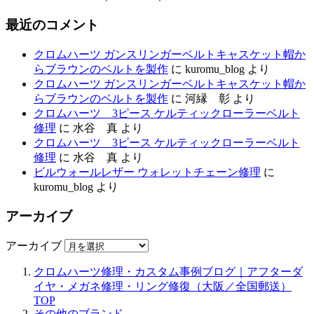
最近のコメント
クロムハーツ ガンスリンガーベルトキャスケット帽か
らブラウンのベルトを製作
に
kuromu_blog
より
クロムハーツ ガンスリンガーベルトキャスケット帽か
らブラウンのベルトを製作
に
河縁 彰
より
クロムハーツ 3ピース ケルティックローラーベルト
修理
に
水谷 真
より
クロムハーツ 3ピース ケルティックローラーベルト
修理
に
水谷 真
より
ビルウォールレザー ウォレットチェーン修理
に
kuromu_blog
より
アーカイブ
アーカイブ
クロムハーツ修理・カスタム事例ブログ｜アフターダ
イヤ・メガネ修理・リング修復（大阪／全国郵送）
TOP
その他のブランド