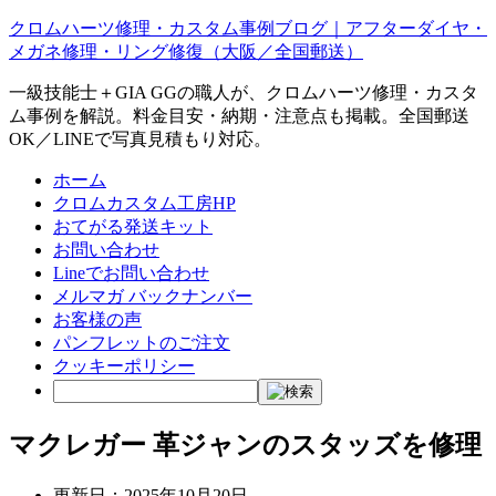
クロムハーツ修理・カスタム事例ブログ｜アフターダイヤ・
メガネ修理・リング修復（大阪／全国郵送）
一級技能士＋GIA GGの職人が、クロムハーツ修理・カスタ
ム事例を解説。料金目安・納期・注意点も掲載。全国郵送
OK／LINEで写真見積もり対応。
ホーム
クロムカスタム工房HP
おてがる発送キット
お問い合わせ
Lineでお問い合わせ
メルマガ バックナンバー
お客様の声
パンフレットのご注文
クッキーポリシー
マクレガー 革ジャンのスタッズを修理
更新日：
2025年10月20日