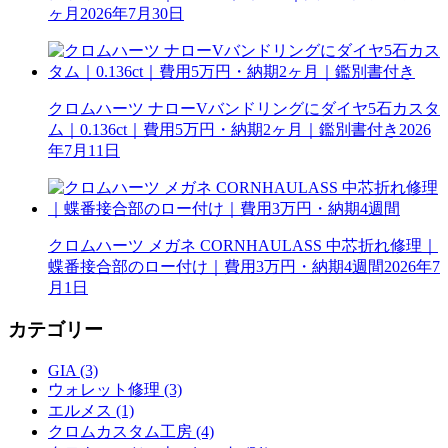
ヶ月
2026年7月30日
クロムハーツ ナローVバンドリングにダイヤ5石カスタ
ム｜0.136ct｜費用5万円・納期2ヶ月｜鑑別書付き
2026
年7月11日
クロムハーツ メガネ CORNHAULASS 中芯折れ修理｜
蝶番接合部のロー付け｜費用3万円・納期4週間
2026年7
月1日
カテゴリー
GIA (3)
ウォレット修理 (3)
エルメス (1)
クロムカスタム工房 (4)