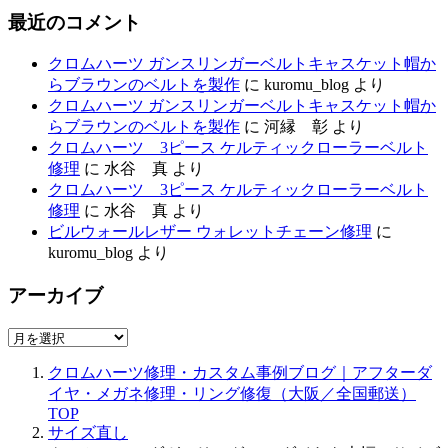
最近のコメント
クロムハーツ ガンスリンガーベルトキャスケット帽か
らブラウンのベルトを製作
に
kuromu_blog
より
クロムハーツ ガンスリンガーベルトキャスケット帽か
らブラウンのベルトを製作
に
河縁 彰
より
クロムハーツ 3ピース ケルティックローラーベルト
修理
に
水谷 真
より
クロムハーツ 3ピース ケルティックローラーベルト
修理
に
水谷 真
より
ビルウォールレザー ウォレットチェーン修理
に
kuromu_blog
より
アーカイブ
ア
ー
クロムハーツ修理・カスタム事例ブログ｜アフターダ
カ
イヤ・メガネ修理・リング修復（大阪／全国郵送）
イ
TOP
ブ
サイズ直し