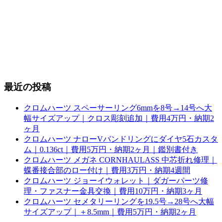
最近の投稿
クロムハーツ スペーサーリング6mmを8号→14号へ大
幅サイズアップ｜クロス彫刻追加｜費用4万円・納期2
ヶ月
クロムハーツ ナローVバンドリングにダイヤ5石カスタ
ム｜0.136ct｜費用5万円・納期2ヶ月｜鑑別書付き
クロムハーツ メガネ CORNHAULASS 中芯折れ修理｜
蝶番接合部のロー付け｜費用3万円・納期4週間
クロムハーツ ジョーイウォレット｜ダガーパーツ修
理・ファスナー金具交換｜費用10万円・納期3ヶ月
クロムハーツ セメタリーリングを19.5号→28号へ大幅
サイズアップ｜＋8.5mm｜費用5万円・納期2ヶ月