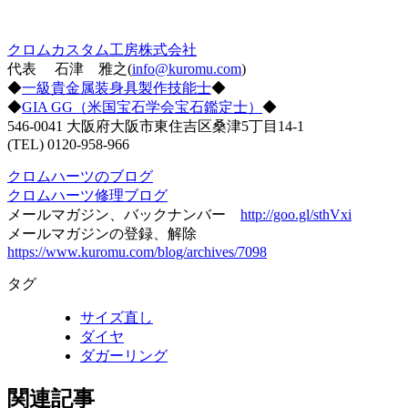
クロムカスタム工房株式会社
代表 石津 雅之(
info@kuromu.com
)
◆
一級貴金属装身具製作技能士
◆
◆
GIA GG（米国宝石学会宝石鑑定士）
◆
546-0041 大阪府大阪市東住吉区桑津5丁目14-1
(TEL) 0120-958-966
クロムハーツのブログ
クロムハーツ修理ブログ
メールマガジン、バックナンバー
http://goo.gl/sthVxi
メールマガジンの登録、解除
https://www.kuromu.com/blog/archives/7098
タグ
サイズ直し
ダイヤ
ダガーリング
関連記事