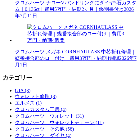
クロムハーツ ナローVバンドリングにダイヤ5石カスタ
ム｜0.136ct｜費用5万円・納期2ヶ月｜鑑別書付き
2026
年7月11日
クロムハーツ メガネ CORNHAULASS 中芯折れ修理｜
蝶番接合部のロー付け｜費用3万円・納期4週間
2026年7
月1日
カテゴリー
GIA (3)
ウォレット修理 (3)
エルメス (1)
クロムカスタム工房 (4)
クロムハーツ ウォレット (31)
クロムハーツ ウォレットチェーン (11)
クロムハーツ その他 (56)
クロムハーツ ダイヤ (4)