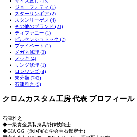
サイズ直し (15)
ジョーフォティ (1)
スターリンギア (2)
スタンリーゲス (4)
その他のブランド (21)
ティファニー (1)
ビルケンシュトック (2)
プライベート (1)
メガネ修理 (3)
メッキ (4)
リング修理 (1)
ロンワンズ (4)
未分類 (742)
石津雅之 (5)
クロムカスタム工房 代表 プロフィール
石津雅之
◆一級貴金属装身具製作技能士
◆GIA GG（米国宝石学会宝石鑑定士）