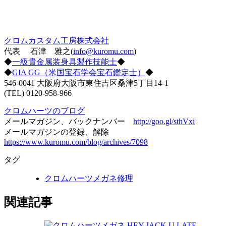
クロムカスタム工房株式会社
代表 石津 雅之(
info@kuromu.com
)
◆
一級貴金属装身具製作技能士
◆
◆
GIA GG（米国宝石学会宝石鑑定士）
◆
546-0041 大阪府大阪市東住吉区桑津5丁目14-1
(TEL) 0120-958-966
クロムハーツのブログ
メールマガジン、バックナンバー
http://goo.gl/sthVxi
メールマガジンの登録、解除
https://www.kuromu.com/blog/archives/7098
タグ
クロムハーツメガネ修理
関連記事