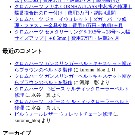
ム｜0.136ct｜費用5万円・納期2ヶ月｜鑑別書付き
クロムハーツ メガネ CORNHAULASS 中芯折れ修理｜
蝶番接合部のロー付け｜費用3万円・納期4週間
クロムハーツ ジョーイウォレット｜ダガーパーツ修
理・ファスナー金具交換｜費用10万円・納期3ヶ月
クロムハーツ セメタリーリングを19.5号→28号へ大幅
サイズアップ｜＋8.5mm｜費用5万円・納期2ヶ月
最近のコメント
クロムハーツ ガンスリンガーベルトキャスケット帽か
らブラウンのベルトを製作
に
kuromu_blog
より
クロムハーツ ガンスリンガーベルトキャスケット帽か
らブラウンのベルトを製作
に
河縁 彰
より
クロムハーツ 3ピース ケルティックローラーベルト
修理
に
水谷 真
より
クロムハーツ 3ピース ケルティックローラーベルト
修理
に
水谷 真
より
ビルウォールレザー ウォレットチェーン修理
に
kuromu_blog
より
アーカイブ