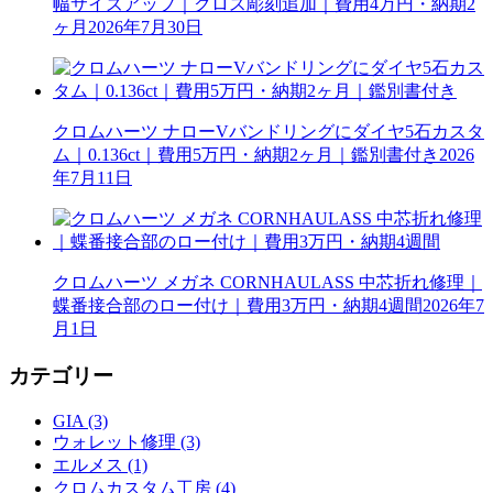
幅サイズアップ｜クロス彫刻追加｜費用4万円・納期2
ヶ月
2026年7月30日
クロムハーツ ナローVバンドリングにダイヤ5石カスタ
ム｜0.136ct｜費用5万円・納期2ヶ月｜鑑別書付き
2026
年7月11日
クロムハーツ メガネ CORNHAULASS 中芯折れ修理｜
蝶番接合部のロー付け｜費用3万円・納期4週間
2026年7
月1日
カテゴリー
GIA (3)
ウォレット修理 (3)
エルメス (1)
クロムカスタム工房 (4)