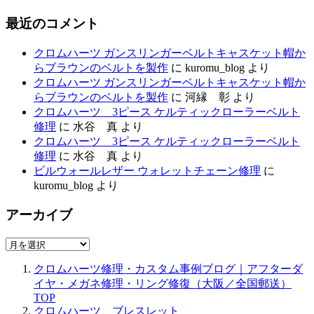
最近のコメント
クロムハーツ ガンスリンガーベルトキャスケット帽か
らブラウンのベルトを製作
に
kuromu_blog
より
クロムハーツ ガンスリンガーベルトキャスケット帽か
らブラウンのベルトを製作
に
河縁 彰
より
クロムハーツ 3ピース ケルティックローラーベルト
修理
に
水谷 真
より
クロムハーツ 3ピース ケルティックローラーベルト
修理
に
水谷 真
より
ビルウォールレザー ウォレットチェーン修理
に
kuromu_blog
より
アーカイブ
ア
ー
クロムハーツ修理・カスタム事例ブログ｜アフターダ
カ
イヤ・メガネ修理・リング修復（大阪／全国郵送）
イ
TOP
ブ
クロムハーツ ブレスレット