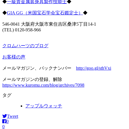
◆
一級貴金属装身具製作技能士
◆
◆
GIA GG（米国宝石学会宝石鑑定士）
◆
546-0041 大阪府大阪市東住吉区桑津5丁目14-1
(TEL) 0120-958-966
クロムハーツのブログ
お客様の声
メールマガジン、バックナンバー
http://goo.gl/sthVxi
メールマガジンの登録、解除
https://www.kuromu.com/blog/archives/7098
タグ
アップルウォッチ
Tweet
0
0