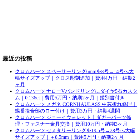
最近の投稿
クロムハーツ スペーサーリング6mmを8号→14号へ大
幅サイズアップ｜クロス彫刻追加｜費用4万円・納期2
ヶ月
クロムハーツ ナローVバンドリングにダイヤ5石カスタ
ム｜0.136ct｜費用5万円・納期2ヶ月｜鑑別書付き
クロムハーツ メガネ CORNHAULASS 中芯折れ修理｜
蝶番接合部のロー付け｜費用3万円・納期4週間
クロムハーツ ジョーイウォレット｜ダガーパーツ修
理・ファスナー金具交換｜費用10万円・納期3ヶ月
クロムハーツ セメタリーリングを19.5号→28号へ大幅
サイズアップ｜＋8.5mm｜費用5万円・納期2ヶ月