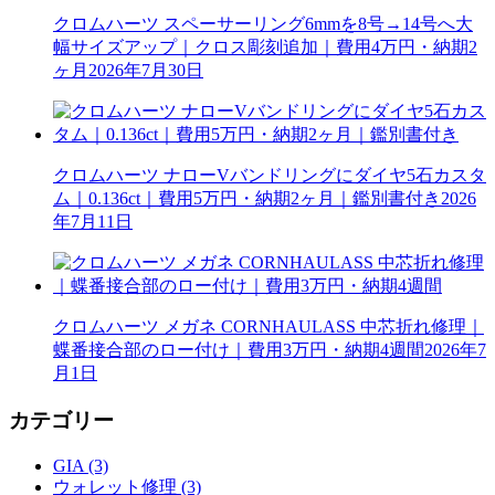
クロムハーツ スペーサーリング6mmを8号→14号へ大
幅サイズアップ｜クロス彫刻追加｜費用4万円・納期2
ヶ月
2026年7月30日
クロムハーツ ナローVバンドリングにダイヤ5石カスタ
ム｜0.136ct｜費用5万円・納期2ヶ月｜鑑別書付き
2026
年7月11日
クロムハーツ メガネ CORNHAULASS 中芯折れ修理｜
蝶番接合部のロー付け｜費用3万円・納期4週間
2026年7
月1日
カテゴリー
GIA (3)
ウォレット修理 (3)