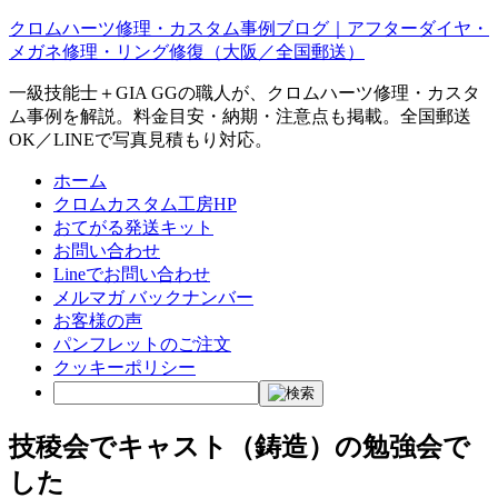
クロムハーツ修理・カスタム事例ブログ｜アフターダイヤ・
メガネ修理・リング修復（大阪／全国郵送）
一級技能士＋GIA GGの職人が、クロムハーツ修理・カスタ
ム事例を解説。料金目安・納期・注意点も掲載。全国郵送
OK／LINEで写真見積もり対応。
ホーム
クロムカスタム工房HP
おてがる発送キット
お問い合わせ
Lineでお問い合わせ
メルマガ バックナンバー
お客様の声
パンフレットのご注文
クッキーポリシー
技稜会でキャスト（鋳造）の勉強会で
した