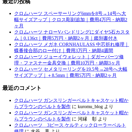
最近の投稿
クロムハーツ スペーサーリング6mmを8号→14号へ大
幅サイズアップ｜クロス彫刻追加｜費用4万円・納期2
ヶ月
クロムハーツ ナローVバンドリングにダイヤ5石カスタ
ム｜0.136ct｜費用5万円・納期2ヶ月｜鑑別書付き
クロムハーツ メガネ CORNHAULASS 中芯折れ修理｜
蝶番接合部のロー付け｜費用3万円・納期4週間
クロムハーツ ジョーイウォレット｜ダガーパーツ修
理・ファスナー金具交換｜費用10万円・納期3ヶ月
クロムハーツ セメタリーリングを19.5号→28号へ大幅
サイズアップ｜＋8.5mm｜費用5万円・納期2ヶ月
最近のコメント
クロムハーツ ガンスリンガーベルトキャスケット帽か
らブラウンのベルトを製作
に
kuromu_blog
より
クロムハーツ ガンスリンガーベルトキャスケット帽か
らブラウンのベルトを製作
に
河縁 彰
より
クロムハーツ 3ピース ケルティックローラーベルト
修理
に
水谷 真
より