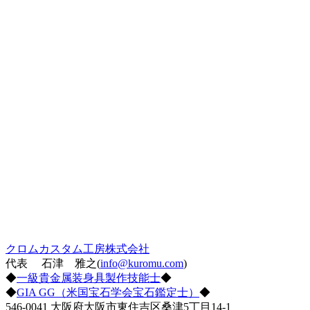
クロムカスタム工房株式会社
代表 石津 雅之(
info@kuromu.com
)
◆
一級貴金属装身具製作技能士
◆
◆
GIA GG（米国宝石学会宝石鑑定士）
◆
546-0041 大阪府大阪市東住吉区桑津5丁目14-1