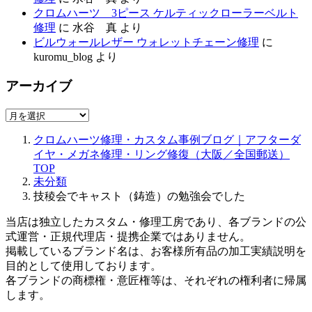
クロムハーツ 3ピース ケルティックローラーベルト
修理
に
水谷 真
より
ビルウォールレザー ウォレットチェーン修理
に
kuromu_blog
より
アーカイブ
ア
ー
クロムハーツ修理・カスタム事例ブログ｜アフターダ
カ
イヤ・メガネ修理・リング修復（大阪／全国郵送）
イ
TOP
ブ
未分類
技稜会でキャスト（鋳造）の勉強会でした
当店は独立したカスタム・修理工房であり、各ブランドの公
式運営・正規代理店・提携企業ではありません。
掲載しているブランド名は、お客様所有品の加工実績説明を
目的として使用しております。
各ブランドの商標権・意匠権等は、それぞれの権利者に帰属
します。