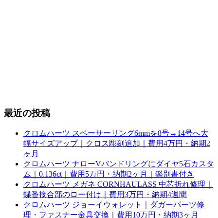
最近の投稿
クロムハーツ スペーサーリング6mmを8号→14号へ大
幅サイズアップ｜クロス彫刻追加｜費用4万円・納期2
ヶ月
クロムハーツ ナローVバンドリングにダイヤ5石カスタ
ム｜0.136ct｜費用5万円・納期2ヶ月｜鑑別書付き
クロムハーツ メガネ CORNHAULASS 中芯折れ修理｜
蝶番接合部のロー付け｜費用3万円・納期4週間
クロムハーツ ジョーイウォレット｜ダガーパーツ修
理・ファスナー金具交換｜費用10万円・納期3ヶ月