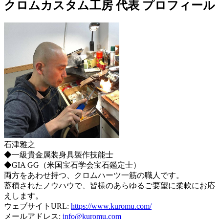
クロムカスタム工房 代表 プロフィール
石津雅之
◆一級貴金属装身具製作技能士
◆GIA GG（米国宝石学会宝石鑑定士）
両方をあわせ持つ、クロムハーツ一筋の職人です。
蓄積されたノウハウで、皆様のあらゆるご要望に柔軟にお応
えします。
ウェブサイトURL:
https://www.kuromu.com/
メールアドレス:
info@kuromu.com