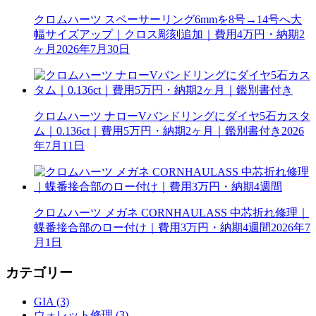
クロムハーツ スペーサーリング6mmを8号→14号へ大
幅サイズアップ｜クロス彫刻追加｜費用4万円・納期2
ヶ月
2026年7月30日
クロムハーツ ナローVバンドリングにダイヤ5石カスタ
ム｜0.136ct｜費用5万円・納期2ヶ月｜鑑別書付き
2026
年7月11日
クロムハーツ メガネ CORNHAULASS 中芯折れ修理｜
蝶番接合部のロー付け｜費用3万円・納期4週間
2026年7
月1日
カテゴリー
GIA (3)
ウォレット修理 (3)