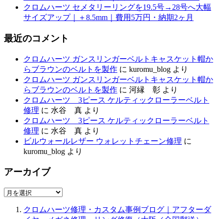
クロムハーツ セメタリーリングを19.5号→28号へ大幅
サイズアップ｜＋8.5mm｜費用5万円・納期2ヶ月
最近のコメント
クロムハーツ ガンスリンガーベルトキャスケット帽か
らブラウンのベルトを製作
に
kuromu_blog
より
クロムハーツ ガンスリンガーベルトキャスケット帽か
らブラウンのベルトを製作
に
河縁 彰
より
クロムハーツ 3ピース ケルティックローラーベルト
修理
に
水谷 真
より
クロムハーツ 3ピース ケルティックローラーベルト
修理
に
水谷 真
より
ビルウォールレザー ウォレットチェーン修理
に
kuromu_blog
より
アーカイブ
ア
ー
クロムハーツ修理・カスタム事例ブログ｜アフターダ
カ