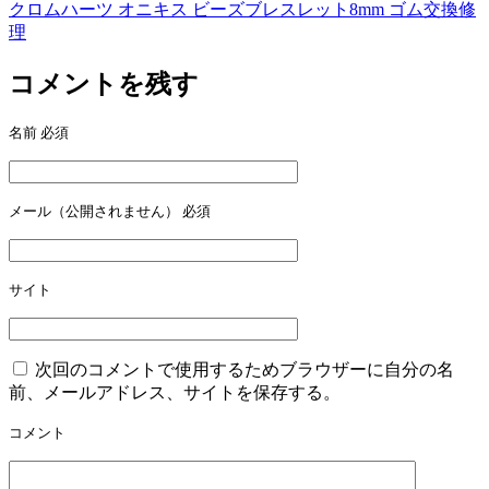
稿
クロムハーツ オニキス ビーズブレスレット8mm ゴム交換修
理
ナ
ビ
コメントを残す
ゲ
名前
必須
ー
シ
ョ
メール（公開されません）
必須
ン
サイト
次回のコメントで使用するためブラウザーに自分の名
前、メールアドレス、サイトを保存する。
コメント