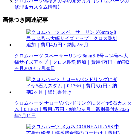
クロムハーツ偽物メガネの見分け方【クロムハーツの
修理＆カスタム情報】
画像つき関連記事
クロムハーツ スペーサーリング6mmを8号→14号へ大
幅サイズアップ｜クロス彫刻追加｜費用4万円・納期2
ヶ月
2026年7月30日
クロムハーツ ナローVバンドリングにダイヤ5石カスタ
ム｜0.136ct｜費用5万円・納期2ヶ月｜鑑別書付き
2026
年7月11日