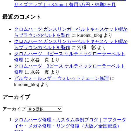
サイズアップ｜＋8.5mm｜費用5万円・納期2ヶ月
最近のコメント
クロムハーツ ガンスリンガーベルトキャスケット帽か
らブラウンのベルトを製作
に
kuromu_blog
より
クロムハーツ ガンスリンガーベルトキャスケット帽か
らブラウンのベルトを製作
に
河縁 彰
より
クロムハーツ 3ピース ケルティックローラーベルト
修理
に
水谷 真
より
クロムハーツ 3ピース ケルティックローラーベルト
修理
に
水谷 真
より
ビルウォールレザー ウォレットチェーン修理
に
kuromu_blog
より
アーカイブ
アーカイブ
クロムハーツ修理・カスタム事例ブログ｜アフターダ
イヤ・メガネ修理・リング修復（大阪／全国郵送）