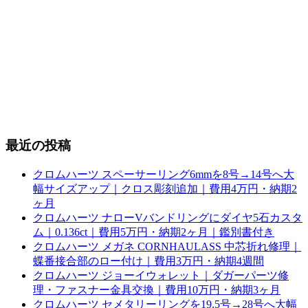
最近の投稿
クロムハーツ スペーサーリング6mmを8号→14号へ大
幅サイズアップ｜クロス彫刻追加｜費用4万円・納期2
ヶ月
クロムハーツ ナローVバンドリングにダイヤ5石カスタ
ム｜0.136ct｜費用5万円・納期2ヶ月｜鑑別書付き
クロムハーツ メガネ CORNHAULASS 中芯折れ修理｜
蝶番接合部のロー付け｜費用3万円・納期4週間
クロムハーツ ジョーイウォレット｜ダガーパーツ修
理・ファスナー金具交換｜費用10万円・納期3ヶ月
クロムハーツ セメタリーリングを19.5号→28号へ大幅