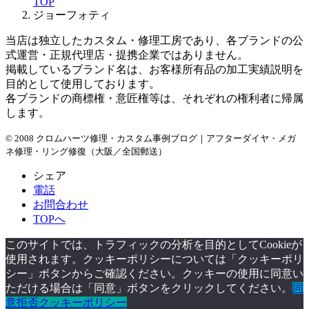
TOP
ジョーフォティ
当店は独立したカスタム・修理工房であり、各ブランドの公
式運営・正規代理店・提携企業ではありません。
掲載しているブランド名は、お客様所有品の加工実績説明を
目的として使用しております。
各ブランドの商標権・意匠権等は、それぞれの権利者に帰属
します。
© 2008 クロムハーツ修理・カスタム事例ブログ｜アフターダイヤ・メガ
ネ修理・リング修復（大阪／全国郵送）
シェア
電話
お問合わせ
TOPへ
このサイトでは、トラフィックの分析を目的としてCookieが
使用されます。クッキーポリシーについては「クッキーポリ
シー」ボタンからご確認ください。クッキーの使用に同意い
ただける場合は「同意」ボタンをクリックしてください。
同
意
拒否
クッキーポリシー