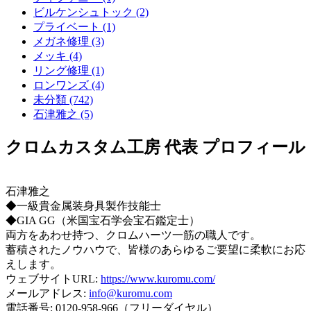
ビルケンシュトック (2)
プライベート (1)
メガネ修理 (3)
メッキ (4)
リング修理 (1)
ロンワンズ (4)
未分類 (742)
石津雅之 (5)
クロムカスタム工房 代表 プロフィール
石津雅之
◆一級貴金属装身具製作技能士
◆GIA GG（米国宝石学会宝石鑑定士）
両方をあわせ持つ、クロムハーツ一筋の職人です。
蓄積されたノウハウで、皆様のあらゆるご要望に柔軟にお応
えします。
ウェブサイトURL:
https://www.kuromu.com/
メールアドレス:
info@kuromu.com
電話番号: 0120-958-966（フリーダイヤル）