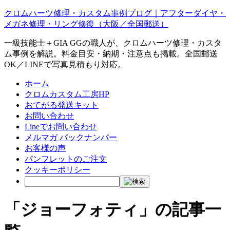
クロムハーツ修理・カスタム事例ブログ｜アフターダイヤ・
メガネ修理・リング修復（大阪／全国郵送）
一級技能士＋GIA GGの職人が、クロムハーツ修理・カスタ
ム事例を解説。料金目安・納期・注意点も掲載。全国郵送
OK／LINEで写真見積もり対応。
ホーム
クロムカスタム工房HP
おてがる発送キット
お問い合わせ
Lineでお問い合わせ
メルマガ バックナンバー
お客様の声
パンフレットのご注文
クッキーポリシー
「ジョーフォティ」の記事一