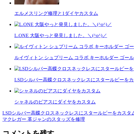
エルメスリング修理と1ダイヤカスタム
L.ONE 大阪やっと発見しました。＼(^o^)／
ルイヴィトン シュプリーム コラボ キーホルダー ゴー
LSDシルバー高蝶クロスネックレスにスタールビーを
シャネルのピアスにダイヤをカスタム
LSDシルバー高蝶クロスネックレスにスタールビーをカスタ
投
マクレガー 革ジャンのスタッズを修理
稿
コメントを残す
ナ