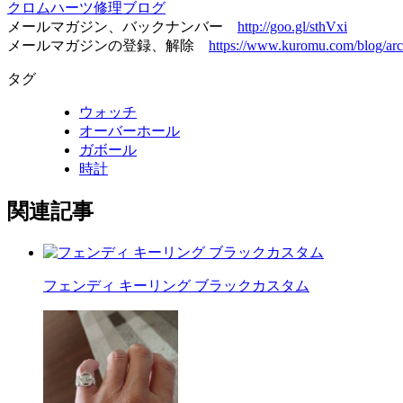
クロムハーツ修理ブログ
メールマガジン、バックナンバー
http://goo.gl/sthVxi
メールマガジンの登録、解除
https://www.kuromu.com/blog/arc
タグ
ウォッチ
オーバーホール
ガボール
時計
関連記事
フェンディ キーリング ブラックカスタム