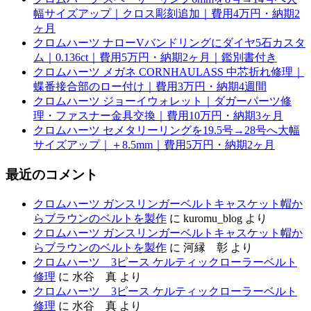
幅サイズアップ｜クロス彫刻追加｜費用4万円・納期2
ヶ月
クロムハーツ ナローVバンドリングにダイヤ5石カスタ
ム｜0.136ct｜費用5万円・納期2ヶ月｜鑑別書付き
クロムハーツ メガネ CORNHAULASS 中芯折れ修理｜
蝶番接合部のロー付け｜費用3万円・納期4週間
クロムハーツ ジョーイウォレット｜ダガーパーツ修
理・ファスナー金具交換｜費用10万円・納期3ヶ月
クロムハーツ セメタリーリングを19.5号→28号へ大幅
サイズアップ｜＋8.5mm｜費用5万円・納期2ヶ月
最近のコメント
クロムハーツ ガンスリンガーベルトキャスケット帽か
らブラウンのベルトを製作
に
kuromu_blog
より
クロムハーツ ガンスリンガーベルトキャスケット帽か
らブラウンのベルトを製作
に
河縁 彰
より
クロムハーツ 3ピース ケルティックローラーベルト
修理
に
水谷 真
より
クロムハーツ 3ピース ケルティックローラーベルト
修理
に
水谷 真
より