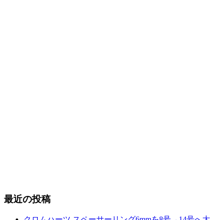
最近の投稿
クロムハーツ スペーサーリング6mmを8号→14号へ大