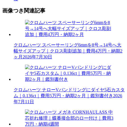
画像つき関連記事
クロムハーツ スペーサーリング6mmを8号→14号へ大
幅サイズアップ｜クロス彫刻追加｜費用4万円・納期2
ヶ月
2026年7月30日
クロムハーツ ナローVバンドリングにダイヤ5石カスタ
ム｜0.136ct｜費用5万円・納期2ヶ月｜鑑別書付き
2026
年7月11日