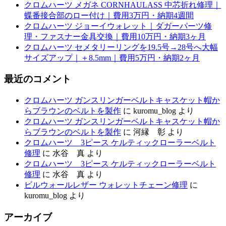
クロムハーツ メガネ CORNHAULASS 中芯折れ修理｜
蝶番接合部のロー付け｜費用3万円・納期4週間
クロムハーツ ジョーイウォレット｜ダガーパーツ修
理・ファスナー金具交換｜費用10万円・納期3ヶ月
クロムハーツ セメタリーリングを19.5号→28号へ大幅
サイズアップ｜＋8.5mm｜費用5万円・納期2ヶ月
最近のコメント
クロムハーツ ガンスリンガーベルトキャスケット帽か
らブラウンのベルトを製作
に
kuromu_blog
より
クロムハーツ ガンスリンガーベルトキャスケット帽か
らブラウンのベルトを製作
に
河縁 彰
より
クロムハーツ 3ピース ケルティックローラーベルト
修理
に
水谷 真
より
クロムハーツ 3ピース ケルティックローラーベルト
修理
に
水谷 真
より
ビルウォールレザー ウォレットチェーン修理
に
kuromu_blog
より
アーカイブ