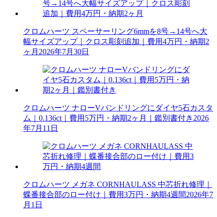
クロムハーツ スペーサーリング6mmを8号→14号へ大
幅サイズアップ｜クロス彫刻追加｜費用4万円・納期2
ヶ月
2026年7月30日
クロムハーツ ナローVバンドリングにダイヤ5石カスタ
ム｜0.136ct｜費用5万円・納期2ヶ月｜鑑別書付き
2026
年7月11日
クロムハーツ メガネ CORNHAULASS 中芯折れ修理｜
蝶番接合部のロー付け｜費用3万円・納期4週間
2026年7
月1日