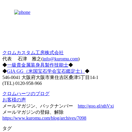
クロムカスタム工房株式会社
代表 石津 雅之(
info@kuromu.com
)
◆
一級貴金属装身具製作技能士
◆
◆
GIA GG（米国宝石学会宝石鑑定士）
◆
546-0041 大阪府大阪市東住吉区桑津5丁目14-1
(TEL) 0120-958-966
クロムハーツのブログ
お客様の声
メールマガジン、バックナンバー
http://goo.gl/sthVxi
メールマガジンの登録、解除
https://www.kuromu.com/blog/archives/7098
タグ