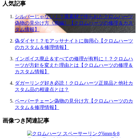
人気記事
シルバーじゃない！？異素材で作られたクロムハーツ
偽物の見分け方《前編》【クロムハーツの修理＆カス
タム情報】
偽ダイヤ！？モアッサナイトに御用心【クロムハーツ
のカスタム＆修理情報】
インボイス廃止＆すべての修理が有料に！？クロムハ
ーツが方針を変えた理由とは【クロムハーツの修理＆
カスタム情報】
ダガーリング好き必読！クロムハーツ正規品と他社カ
スタム品の相違点とは？
ペーパーチェーン偽物の見分け方【クロムハーツのカ
スタム＆修理情報】
画像つき関連記事