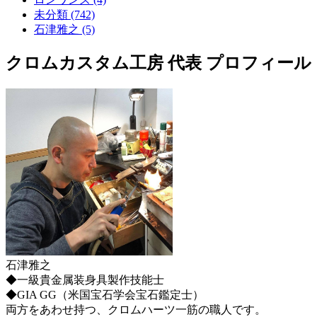
未分類 (742)
石津雅之 (5)
クロムカスタム工房 代表 プロフィール
石津雅之
◆一級貴金属装身具製作技能士
◆GIA GG（米国宝石学会宝石鑑定士）
両方をあわせ持つ、クロムハーツ一筋の職人です。