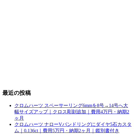
最近の投稿
クロムハーツ スペーサーリング6mmを8号→14号へ大
幅サイズアップ｜クロス彫刻追加｜費用4万円・納期2
ヶ月
クロムハーツ ナローVバンドリングにダイヤ5石カスタ
ム｜0.136ct｜費用5万円・納期2ヶ月｜鑑別書付き