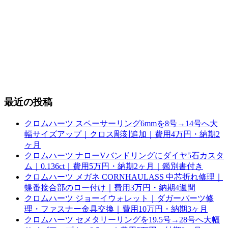
最近の投稿
クロムハーツ スペーサーリング6mmを8号→14号へ大
幅サイズアップ｜クロス彫刻追加｜費用4万円・納期2
ヶ月
クロムハーツ ナローVバンドリングにダイヤ5石カスタ
ム｜0.136ct｜費用5万円・納期2ヶ月｜鑑別書付き
クロムハーツ メガネ CORNHAULASS 中芯折れ修理｜
蝶番接合部のロー付け｜費用3万円・納期4週間
クロムハーツ ジョーイウォレット｜ダガーパーツ修
理・ファスナー金具交換｜費用10万円・納期3ヶ月
クロムハーツ セメタリーリングを19.5号→28号へ大幅