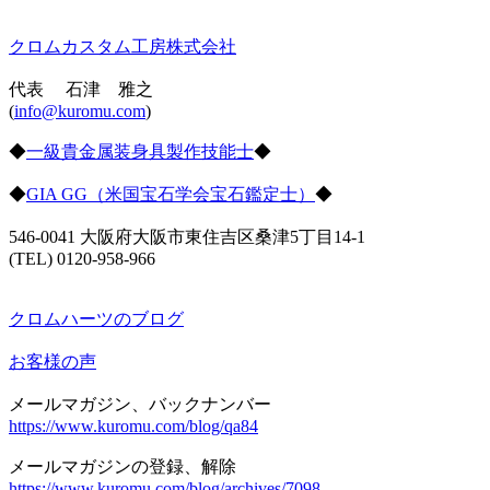
クロムカスタム工房株式会社
代表 石津 雅之
(
info@kuromu.com
)
◆
一級貴金属装身具製作技能士
◆
◆
GIA GG（米国宝石学会宝石鑑定士）
◆
546-0041 大阪府大阪市東住吉区桑津5丁目14-1
(TEL) 0120-958-966
クロムハーツのブログ
お客様の声
メールマガジン、バックナンバー
https://www.kuromu.com/blog/qa84
メールマガジンの登録、解除
https://www.kuromu.com/blog/archives/7098