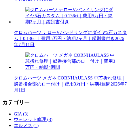
クロムハーツ ナローVバンドリングにダイヤ5石カスタ
ム｜0.136ct｜費用5万円・納期2ヶ月｜鑑別書付き
2026
年7月11日
クロムハーツ メガネ CORNHAULASS 中芯折れ修理｜
蝶番接合部のロー付け｜費用3万円・納期4週間
2026年7
月1日
カテゴリー
GIA (3)
ウォレット修理 (3)
エルメス (1)