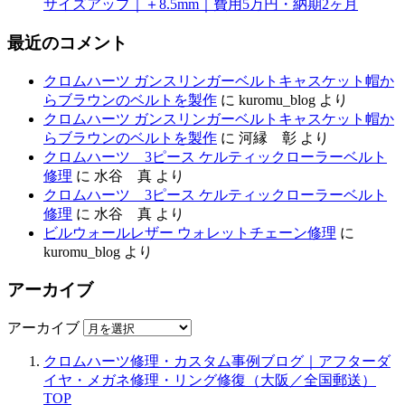
サイズアップ｜＋8.5mm｜費用5万円・納期2ヶ月
最近のコメント
クロムハーツ ガンスリンガーベルトキャスケット帽か
らブラウンのベルトを製作
に
kuromu_blog
より
クロムハーツ ガンスリンガーベルトキャスケット帽か
らブラウンのベルトを製作
に
河縁 彰
より
クロムハーツ 3ピース ケルティックローラーベルト
修理
に
水谷 真
より
クロムハーツ 3ピース ケルティックローラーベルト
修理
に
水谷 真
より
ビルウォールレザー ウォレットチェーン修理
に
kuromu_blog
より
アーカイブ
アーカイブ
クロムハーツ修理・カスタム事例ブログ｜アフターダ
イヤ・メガネ修理・リング修復（大阪／全国郵送）
TOP