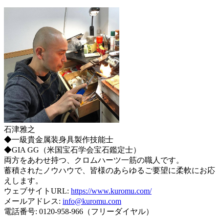
石津雅之
◆一級貴金属装身具製作技能士
◆GIA GG（米国宝石学会宝石鑑定士）
両方をあわせ持つ、クロムハーツ一筋の職人です。
蓄積されたノウハウで、皆様のあらゆるご要望に柔軟にお応
えします。
ウェブサイトURL:
https://www.kuromu.com/
メールアドレス:
info@kuromu.com
電話番号: 0120-958-966（フリーダイヤル）