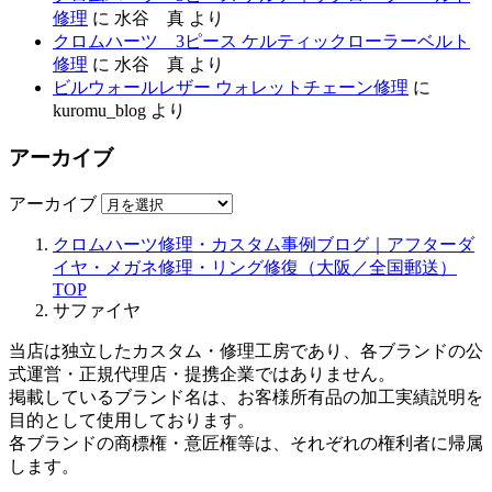
修理
に
水谷 真
より
クロムハーツ 3ピース ケルティックローラーベルト
修理
に
水谷 真
より
ビルウォールレザー ウォレットチェーン修理
に
kuromu_blog
より
アーカイブ
アーカイブ
クロムハーツ修理・カスタム事例ブログ｜アフターダ
イヤ・メガネ修理・リング修復（大阪／全国郵送）
TOP
サファイヤ
当店は独立したカスタム・修理工房であり、各ブランドの公
式運営・正規代理店・提携企業ではありません。
掲載しているブランド名は、お客様所有品の加工実績説明を
目的として使用しております。
各ブランドの商標権・意匠権等は、それぞれの権利者に帰属
します。