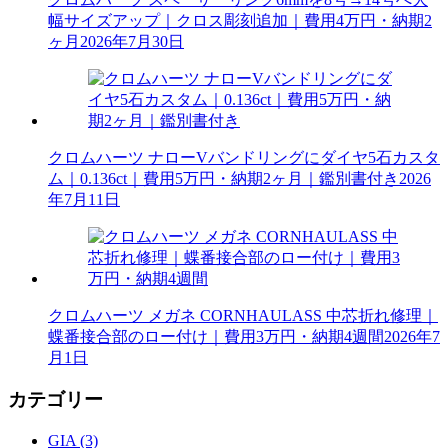
幅サイズアップ｜クロス彫刻追加｜費用4万円・納期2
ヶ月
2026年7月30日
クロムハーツ ナローVバンドリングにダイヤ5石カスタ
ム｜0.136ct｜費用5万円・納期2ヶ月｜鑑別書付き
2026
年7月11日
クロムハーツ メガネ CORNHAULASS 中芯折れ修理｜
蝶番接合部のロー付け｜費用3万円・納期4週間
2026年7
月1日
カテゴリー
GIA (3)