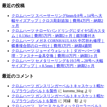
最近の投稿
クロムハーツ スペーサーリング6mmを8号→14号へ大
幅サイズアップ｜クロス彫刻追加｜費用4万円・納期2
ヶ月
クロムハーツ ナローVバンドリングにダイヤ5石カスタ
ム｜0.136ct｜費用5万円・納期2ヶ月｜鑑別書付き
クロムハーツ メガネ CORNHAULASS 中芯折れ修理｜
蝶番接合部のロー付け｜費用3万円・納期4週間
クロムハーツ ジョーイウォレット｜ダガーパーツ修
理・ファスナー金具交換｜費用10万円・納期3ヶ月
クロムハーツ セメタリーリングを19.5号→28号へ大幅
サイズアップ｜＋8.5mm｜費用5万円・納期2ヶ月
最近のコメント
クロムハーツ ガンスリンガーベルトキャスケット帽か
らブラウンのベルトを製作
に
kuromu_blog
より
クロムハーツ ガンスリンガーベルトキャスケット帽か
らブラウンのベルトを製作
に
河縁 彰
より
クロムハーツ 3ピース ケルティックローラーベルト