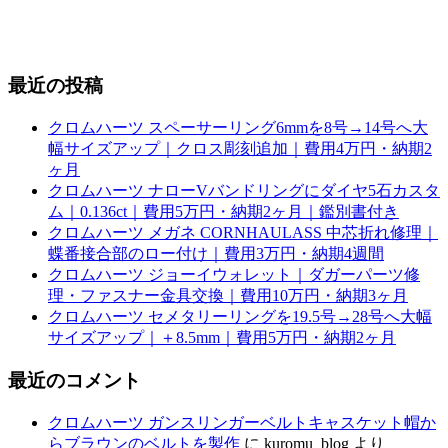
最近の投稿
クロムハーツ スペーサーリング6mmを8号→14号へ大
幅サイズアップ｜クロス彫刻追加｜費用4万円・納期2
ヶ月
クロムハーツ ナローVバンドリングにダイヤ5石カスタ
ム｜0.136ct｜費用5万円・納期2ヶ月｜鑑別書付き
クロムハーツ メガネ CORNHAULASS 中芯折れ修理｜
蝶番接合部のロー付け｜費用3万円・納期4週間
クロムハーツ ジョーイウォレット｜ダガーパーツ修
理・ファスナー金具交換｜費用10万円・納期3ヶ月
クロムハーツ セメタリーリングを19.5号→28号へ大幅
サイズアップ｜＋8.5mm｜費用5万円・納期2ヶ月
最近のコメント
クロムハーツ ガンスリンガーベルトキャスケット帽か
らブラウンのベルトを製作
に
kuromu_blog
より