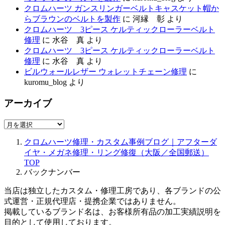
クロムハーツ ガンスリンガーベルトキャスケット帽か
らブラウンのベルトを製作
に
河縁 彰
より
クロムハーツ 3ピース ケルティックローラーベルト
修理
に
水谷 真
より
クロムハーツ 3ピース ケルティックローラーベルト
修理
に
水谷 真
より
ビルウォールレザー ウォレットチェーン修理
に
kuromu_blog
より
アーカイブ
ア
ー
クロムハーツ修理・カスタム事例ブログ｜アフターダ
カ
イヤ・メガネ修理・リング修復（大阪／全国郵送）
イ
TOP
ブ
バックナンバー
当店は独立したカスタム・修理工房であり、各ブランドの公
式運営・正規代理店・提携企業ではありません。
掲載しているブランド名は、お客様所有品の加工実績説明を
目的として使用しております。