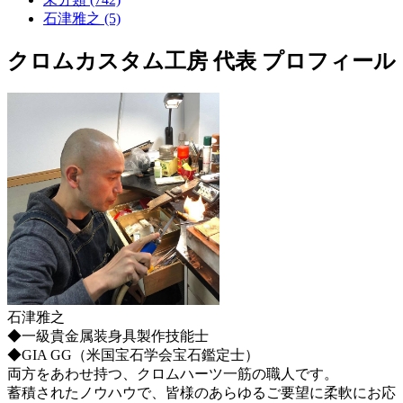
石津雅之 (5)
クロムカスタム工房 代表 プロフィール
石津雅之
◆一級貴金属装身具製作技能士
◆GIA GG（米国宝石学会宝石鑑定士）
両方をあわせ持つ、クロムハーツ一筋の職人です。
蓄積されたノウハウで、皆様のあらゆるご要望に柔軟にお応