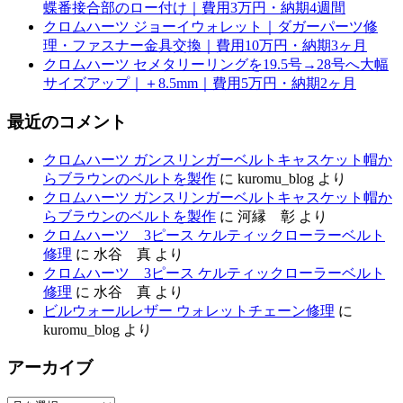
蝶番接合部のロー付け｜費用3万円・納期4週間
クロムハーツ ジョーイウォレット｜ダガーパーツ修
理・ファスナー金具交換｜費用10万円・納期3ヶ月
クロムハーツ セメタリーリングを19.5号→28号へ大幅
サイズアップ｜＋8.5mm｜費用5万円・納期2ヶ月
最近のコメント
クロムハーツ ガンスリンガーベルトキャスケット帽か
らブラウンのベルトを製作
に
kuromu_blog
より
クロムハーツ ガンスリンガーベルトキャスケット帽か
らブラウンのベルトを製作
に
河縁 彰
より
クロムハーツ 3ピース ケルティックローラーベルト
修理
に
水谷 真
より
クロムハーツ 3ピース ケルティックローラーベルト
修理
に
水谷 真
より
ビルウォールレザー ウォレットチェーン修理
に
kuromu_blog
より
アーカイブ