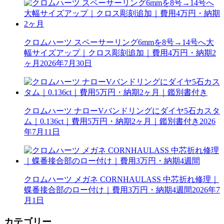
クロムハーツ スペーサーリング6mmを8号→14号へ大
幅サイズアップ｜クロス彫刻追加｜費用4万円・納期2
ヶ月
2026年7月30日
クロムハーツ ナローVバンドリングにダイヤ5石カスタ
ム｜0.136ct｜費用5万円・納期2ヶ月｜鑑別書付き
2026
年7月11日
クロムハーツ メガネ CORNHAULASS 中芯折れ修理｜
蝶番接合部のロー付け｜費用3万円・納期4週間
2026年7
月1日
カテゴリー