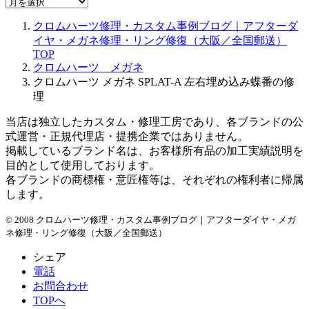
ア
ー
クロムハーツ修理・カスタム事例ブログ｜アフターダ
カ
イヤ・メガネ修理・リング修復（大阪／全国郵送）
イ
TOP
ブ
クロムハーツ メガネ
クロムハーツ メガネ SPLAT-A 左右埋め込み蝶番の修
理
当店は独立したカスタム・修理工房であり、各ブランドの公
式運営・正規代理店・提携企業ではありません。
掲載しているブランド名は、お客様所有品の加工実績説明を
目的として使用しております。
各ブランドの商標権・意匠権等は、それぞれの権利者に帰属
します。
© 2008 クロムハーツ修理・カスタム事例ブログ｜アフターダイヤ・メガ
ネ修理・リング修復（大阪／全国郵送）
シェア
電話
お問合わせ
TOPへ