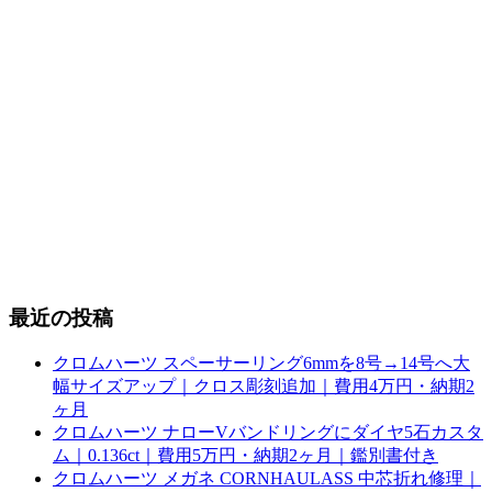
最近の投稿
クロムハーツ スペーサーリング6mmを8号→14号へ大
幅サイズアップ｜クロス彫刻追加｜費用4万円・納期2
ヶ月
クロムハーツ ナローVバンドリングにダイヤ5石カスタ
ム｜0.136ct｜費用5万円・納期2ヶ月｜鑑別書付き
クロムハーツ メガネ CORNHAULASS 中芯折れ修理｜