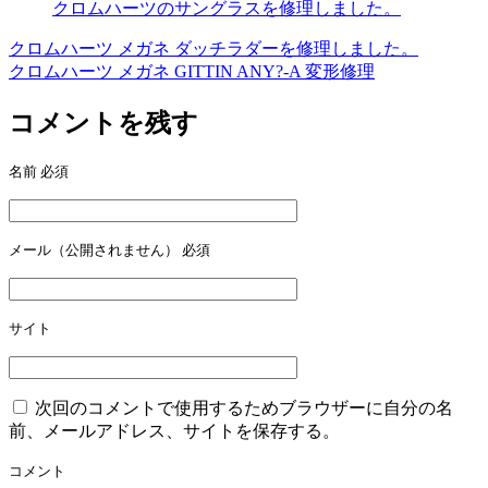
クロムハーツのサングラスを修理しました。
クロムハーツ メガネ ダッチラダーを修理しました。
投
クロムハーツ メガネ GITTIN ANY?-A 変形修理
稿
コメントを残す
ナ
ビ
名前
必須
ゲ
ー
メール（公開されません）
必須
シ
ョ
ン
サイト
次回のコメントで使用するためブラウザーに自分の名
前、メールアドレス、サイトを保存する。
コメント