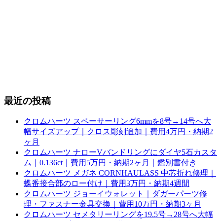
最近の投稿
クロムハーツ スペーサーリング6mmを8号→14号へ大
幅サイズアップ｜クロス彫刻追加｜費用4万円・納期2
ヶ月
クロムハーツ ナローVバンドリングにダイヤ5石カスタ
ム｜0.136ct｜費用5万円・納期2ヶ月｜鑑別書付き
クロムハーツ メガネ CORNHAULASS 中芯折れ修理｜
蝶番接合部のロー付け｜費用3万円・納期4週間
クロムハーツ ジョーイウォレット｜ダガーパーツ修
理・ファスナー金具交換｜費用10万円・納期3ヶ月
クロムハーツ セメタリーリングを19.5号→28号へ大幅