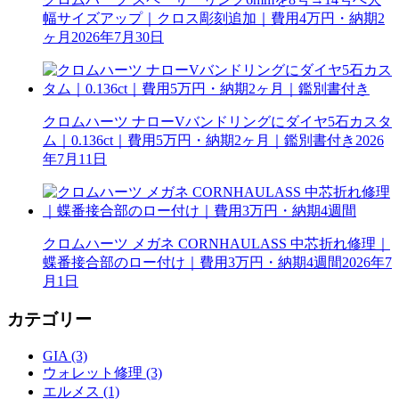
幅サイズアップ｜クロス彫刻追加｜費用4万円・納期2
ヶ月
2026年7月30日
クロムハーツ ナローVバンドリングにダイヤ5石カスタ
ム｜0.136ct｜費用5万円・納期2ヶ月｜鑑別書付き
2026
年7月11日
クロムハーツ メガネ CORNHAULASS 中芯折れ修理｜
蝶番接合部のロー付け｜費用3万円・納期4週間
2026年7
月1日
カテゴリー
GIA (3)
ウォレット修理 (3)
エルメス (1)