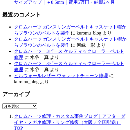
サイズアップ｜＋8.5mm｜費用5万円・納期2ヶ月
最近のコメント
クロムハーツ ガンスリンガーベルトキャスケット帽か
らブラウンのベルトを製作
に
kuromu_blog
より
クロムハーツ ガンスリンガーベルトキャスケット帽か
らブラウンのベルトを製作
に
河縁 彰
より
クロムハーツ 3ピース ケルティックローラーベルト
修理
に
水谷 真
より
クロムハーツ 3ピース ケルティックローラーベルト
修理
に
水谷 真
より
ビルウォールレザー ウォレットチェーン修理
に
kuromu_blog
より
アーカイブ
ア
ー
クロムハーツ修理・カスタム事例ブログ｜アフターダ
カ
イヤ・メガネ修理・リング修復（大阪／全国郵送）
イ
TOP