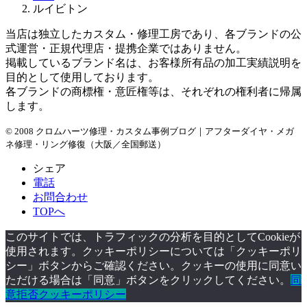
ブ
ルイビトン
当店は独立したカスタム・修理工房であり、各ブランドの公
式運営・正規代理店・提携企業ではありません。
掲載しているブランド名は、お客様所有品の加工実績説明を
目的として使用しております。
各ブランドの商標権・意匠権等は、それぞれの権利者に帰属
します。
© 2008 クロムハーツ修理・カスタム事例ブログ｜アフターダイヤ・メガ
ネ修理・リング修復（大阪／全国郵送）
シェア
電話
お問合わせ
TOPへ
このサイトでは、トラフィックの分析を目的としてCookieが
使用されます。クッキーポリシーについては「クッキーポリ
シー」ボタンからご確認ください。クッキーの使用に同意い
ただける場合は「同意」ボタンをクリックしてください。
同
意
拒否
クッキーポリシー