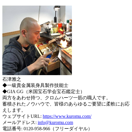
石津雅之
◆一級貴金属装身具製作技能士
◆GIA GG（米国宝石学会宝石鑑定士）
両方をあわせ持つ、クロムハーツ一筋の職人です。
蓄積されたノウハウで、皆様のあらゆるご要望に柔軟にお応
えします。
ウェブサイトURL:
https://www.kuromu.com/
メールアドレス:
info@kuromu.com
電話番号: 0120-958-966（フリーダイヤル）