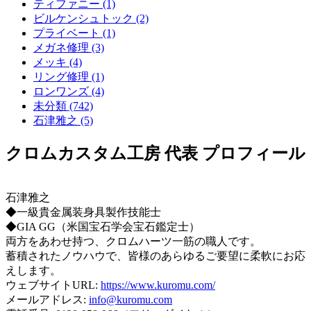
ティファニー (1)
ビルケンシュトック (2)
プライベート (1)
メガネ修理 (3)
メッキ (4)
リング修理 (1)
ロンワンズ (4)
未分類 (742)
石津雅之 (5)
クロムカスタム工房 代表 プロフィール
石津雅之
◆一級貴金属装身具製作技能士
◆GIA GG（米国宝石学会宝石鑑定士）
両方をあわせ持つ、クロムハーツ一筋の職人です。
蓄積されたノウハウで、皆様のあらゆるご要望に柔軟にお応
えします。
ウェブサイトURL:
https://www.kuromu.com/
メールアドレス:
info@kuromu.com