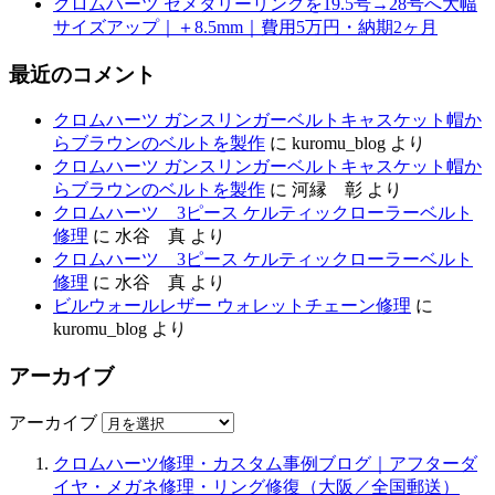
クロムハーツ セメタリーリングを19.5号→28号へ大幅
サイズアップ｜＋8.5mm｜費用5万円・納期2ヶ月
最近のコメント
クロムハーツ ガンスリンガーベルトキャスケット帽か
らブラウンのベルトを製作
に
kuromu_blog
より
クロムハーツ ガンスリンガーベルトキャスケット帽か
らブラウンのベルトを製作
に
河縁 彰
より
クロムハーツ 3ピース ケルティックローラーベルト
修理
に
水谷 真
より
クロムハーツ 3ピース ケルティックローラーベルト
修理
に
水谷 真
より
ビルウォールレザー ウォレットチェーン修理
に
kuromu_blog
より
アーカイブ
アーカイブ
クロムハーツ修理・カスタム事例ブログ｜アフターダ
イヤ・メガネ修理・リング修復（大阪／全国郵送）