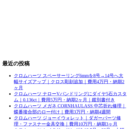
最近の投稿
クロムハーツ スペーサーリング6mmを8号→14号へ大
幅サイズアップ｜クロス彫刻追加｜費用4万円・納期2
ヶ月
クロムハーツ ナローVバンドリングにダイヤ5石カスタ
ム｜0.136ct｜費用5万円・納期2ヶ月｜鑑別書付き
クロムハーツ メガネ CORNHAULASS 中芯折れ修理｜
蝶番接合部のロー付け｜費用3万円・納期4週間
クロムハーツ ジョーイウォレット｜ダガーパーツ修
理・ファスナー金具交換｜費用10万円・納期3ヶ月