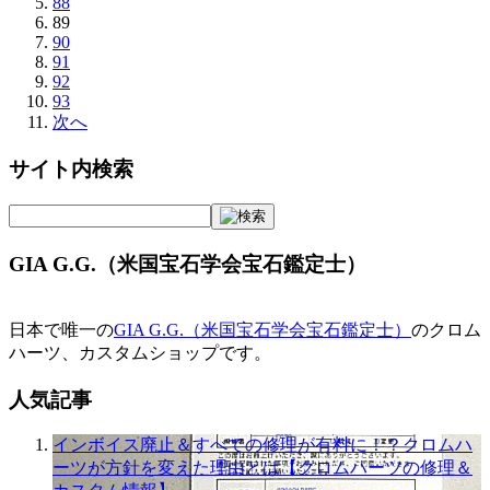
88
89
90
91
92
93
次へ
サイト内検索
GIA G.G.（米国宝石学会宝石鑑定士）
日本で唯一の
GIA G.G.（米国宝石学会宝石鑑定士）
のクロム
ハーツ、カスタムショップです。
人気記事
インボイス廃止＆すべての修理が有料に！？クロムハ
ーツが方針を変えた理由とは【クロムハーツの修理＆