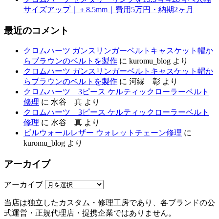
サイズアップ｜＋8.5mm｜費用5万円・納期2ヶ月
最近のコメント
クロムハーツ ガンスリンガーベルトキャスケット帽か
らブラウンのベルトを製作
に
kuromu_blog
より
クロムハーツ ガンスリンガーベルトキャスケット帽か
らブラウンのベルトを製作
に
河縁 彰
より
クロムハーツ 3ピース ケルティックローラーベルト
修理
に
水谷 真
より
クロムハーツ 3ピース ケルティックローラーベルト
修理
に
水谷 真
より
ビルウォールレザー ウォレットチェーン修理
に
kuromu_blog
より
アーカイブ
アーカイブ
当店は独立したカスタム・修理工房であり、各ブランドの公
式運営・正規代理店・提携企業ではありません。