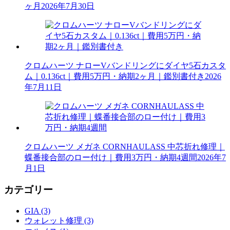
ヶ月
2026年7月30日
クロムハーツ ナローVバンドリングにダイヤ5石カスタ
ム｜0.136ct｜費用5万円・納期2ヶ月｜鑑別書付き
2026
年7月11日
クロムハーツ メガネ CORNHAULASS 中芯折れ修理｜
蝶番接合部のロー付け｜費用3万円・納期4週間
2026年7
月1日
カテゴリー
GIA (3)
ウォレット修理 (3)