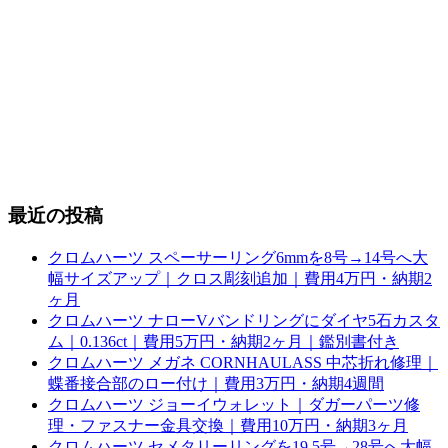
最近の投稿
クロムハーツ スペーサーリング6mmを8号→14号へ大
幅サイズアップ｜クロス彫刻追加｜費用4万円・納期2
ヶ月
クロムハーツ ナローVバンドリングにダイヤ5石カスタ
ム｜0.136ct｜費用5万円・納期2ヶ月｜鑑別書付き
クロムハーツ メガネ CORNHAULASS 中芯折れ修理｜
蝶番接合部のロー付け｜費用3万円・納期4週間
クロムハーツ ジョーイウォレット｜ダガーパーツ修
理・ファスナー金具交換｜費用10万円・納期3ヶ月
クロムハーツ セメタリーリングを19.5号→28号へ大幅