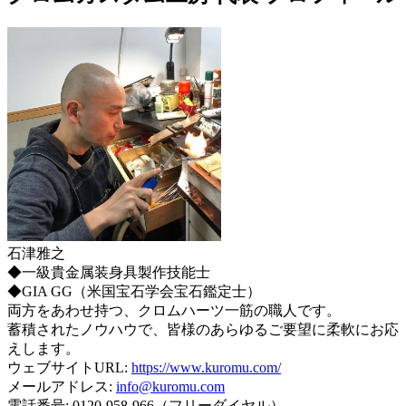
石津雅之
◆一級貴金属装身具製作技能士
◆GIA GG（米国宝石学会宝石鑑定士）
両方をあわせ持つ、クロムハーツ一筋の職人です。
蓄積されたノウハウで、皆様のあらゆるご要望に柔軟にお応
えします。
ウェブサイトURL:
https://www.kuromu.com/
メールアドレス:
info@kuromu.com
電話番号: 0120-958-966（フリーダイヤル）