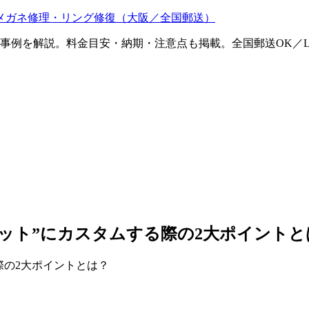
メガネ修理・リング修復（大阪／全国郵送）
ム事例を解説。料金目安・納期・注意点も掲載。全国郵送OK／L
ット”にカスタムする際の2大ポイントと
際の2大ポイントとは？