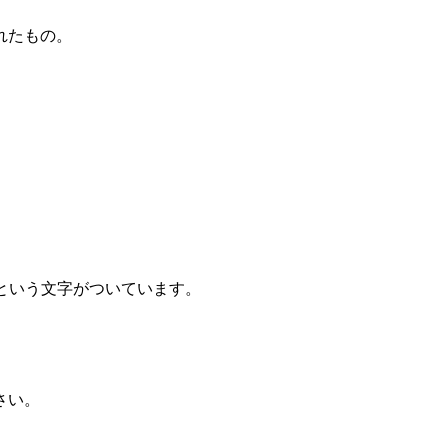
れたもの。
。
という文字がついています。
さい。