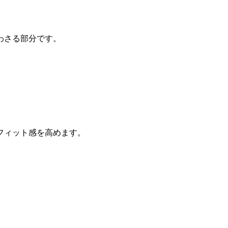
わさる部分です。
。
フィット感を高めます。
）