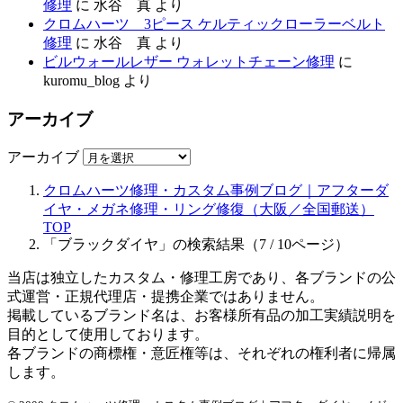
修理
に
水谷 真
より
クロムハーツ 3ピース ケルティックローラーベルト
修理
に
水谷 真
より
ビルウォールレザー ウォレットチェーン修理
に
kuromu_blog
より
アーカイブ
アーカイブ
クロムハーツ修理・カスタム事例ブログ｜アフターダ
イヤ・メガネ修理・リング修復（大阪／全国郵送）
TOP
「ブラックダイヤ」の検索結果（7 / 10ページ）
当店は独立したカスタム・修理工房であり、各ブランドの公
式運営・正規代理店・提携企業ではありません。
掲載しているブランド名は、お客様所有品の加工実績説明を
目的として使用しております。
各ブランドの商標権・意匠権等は、それぞれの権利者に帰属
します。