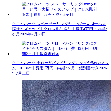
クロムハーツ スペーサーリング6mmを8号→14号へ大
幅サイズアップ｜クロス彫刻追加｜費用4万円・納期2
ヶ月
2026年7月30日
クロムハーツ ナローVバンドリングにダイヤ5石カスタ
ム｜0.136ct｜費用5万円・納期2ヶ月｜鑑別書付き
2026
年7月11日