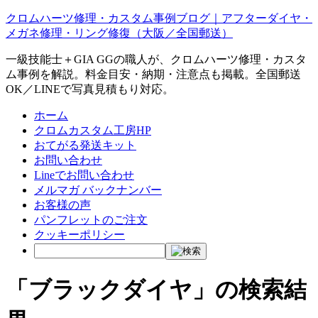
クロムハーツ修理・カスタム事例ブログ｜アフターダイヤ・
メガネ修理・リング修復（大阪／全国郵送）
一級技能士＋GIA GGの職人が、クロムハーツ修理・カスタ
ム事例を解説。料金目安・納期・注意点も掲載。全国郵送
OK／LINEで写真見積もり対応。
ホーム
クロムカスタム工房HP
おてがる発送キット
お問い合わせ
Lineでお問い合わせ
メルマガ バックナンバー
お客様の声
パンフレットのご注文
クッキーポリシー
「
ブラックダイヤ
」の検索結