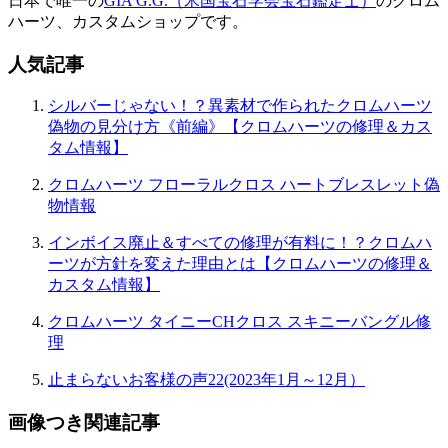
日本で唯一の
GIA G.G.（米国宝石学会宝石鑑定士）
のクロム
ハーツ、カスタムショップです。
人気記事
シルバーじゃない！？異素材で作られたクロムハーツ
偽物の見分け方《前編》【クロムハーツの修理＆カス
タム情報】
クロムハーツ フローラルクロス ハートブレスレット偽
物情報
インボイス廃止＆すべての修理が有料に！？クロムハ
ーツが方針を変えた理由とは【クロムハーツの修理＆
カスタム情報】
クロムハーツ タイニーCHクロス スキニーバングル修
理
止まらないお客様の声22(2023年1月～12月）
画像つき関連記事