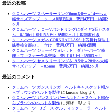
最近の投稿
クロムハーツ スペーサーリング6mmを8号→14号へ大
幅サイズアップ｜クロス彫刻追加｜費用4万円・納期2
ヶ月
クロムハーツ ナローVバンドリングにダイヤ5石カスタ
ム｜0.136ct｜費用5万円・納期2ヶ月｜鑑別書付き
クロムハーツ メガネ CORNHAULASS 中芯折れ修理｜
蝶番接合部のロー付け｜費用3万円・納期4週間
クロムハーツ ジョーイウォレット｜ダガーパーツ修
理・ファスナー金具交換｜費用10万円・納期3ヶ月
クロムハーツ セメタリーリングを19.5号→28号へ大幅
サイズアップ｜＋8.5mm｜費用5万円・納期2ヶ月
最近のコメント
クロムハーツ ガンスリンガーベルトキャスケット帽か
らブラウンのベルトを製作
に
kuromu_blog
より
クロムハーツ ガンスリンガーベルトキャスケット帽か
らブラウンのベルトを製作
に
河縁 彰
より
クロムハーツ 3ピース ケルティックローラーベルト