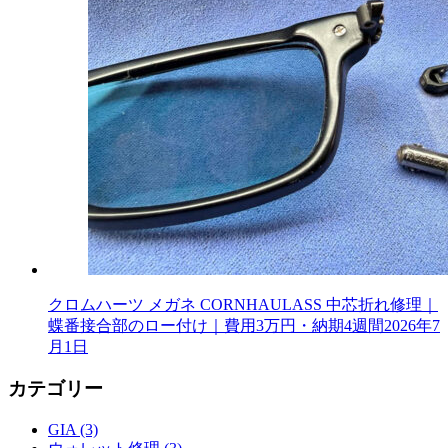
クロムハーツ メガネ CORNHAULASS 中芯折れ修理｜
蝶番接合部のロー付け｜費用3万円・納期4週間
2026年7
月1日
カテゴリー
GIA (3)